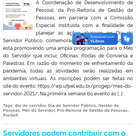
A Coordenação de Desenvolvimento de
Pessoal, da Pró-Reitoria de Gestão de
Pessoas, em parceria com a Comissão
Especial instituída com a finalidade de
planejar as ações alusivas ao Dia do
Servidor Público, comemorado no dia 28 de outubro,
está promovendo uma ampla programação para o Mês
do Servidor que inclui: Oficinas, Rodas de Conversa e
Palestras. Em razão do momento de enfrentamento da
pandemia, todas as atividades serão realizadas em
ambientes virtuais. As inscrições podem ser feitas no
site do evento: https://wp.ufpel.edu.br/progep/mes-do-
servidor-2021/. Na primeira semana do evento as […]
Tags:
dia do servidor
,
Dia do Servidor Público
,
Gestão de
Pessoas
,
Mês do Servidor
,
Pró-Reitoria de Gestão de Pessoas
,
ProGeP
.
Servidores podem contribuir com o