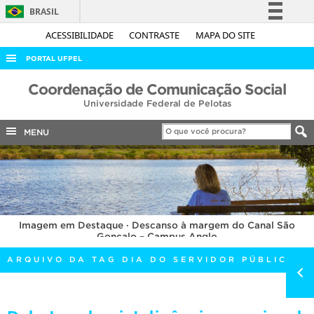
BRASIL
Simplifique!
ACESSIBILIDADE
CONTRASTE
MAPA DO SITE
Comunica BR
PORTAL UFPEL
Participe
ACESSO À INFORMAÇÃO
Coordenação de Comunicação Social
Acesso à informação
Universidade Federal de Pelotas
AUDITORIA
Legislação
COBALTO
MENU
Canais
CONCURSOS
EDITAIS
INTERNACIONAL
Imagem em Destaque · Descanso à margem do Canal São
OUVIDORIA
Gonçalo – Campus Anglo
PORTARIAS
ARQUIVO DA TAG DIA DO SERVIDOR PÚBLICO
TELEFONES