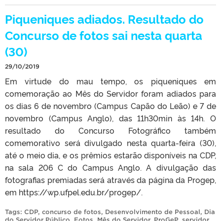
Piqueniques adiados. Resultado do
Concurso de fotos sai nesta quarta
(30)
29/10/2019
Em virtude do mau tempo, os piqueniques em
comemoração ao Mês do Servidor foram adiados para
os dias 6 de novembro (Campus Capão do Leão) e 7 de
novembro (Campus Anglo), das 11h30min às 14h. O
resultado do Concurso Fotográfico também
comemorativo será divulgado nesta quarta-feira (30),
até o meio dia, e os prêmios estarão disponíveis na CDP,
na sala 206 C do Campus Anglo. A divulgação das
fotografias premiadas será através da página da Progep,
em https://wp.ufpel.edu.br/progep/.
Tags:
CDP
,
concurso de fotos
,
Desenvolvimento de Pessoal
,
Dia
do Servidor Público
,
Fotos
,
Mês do Servidor
,
ProGeP
,
servidor
.