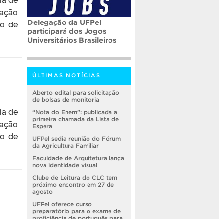
vação
Delegação da UFPel
ão de
participará dos Jogos
Universitários Brasileiros
ÚLTIMAS NOTÍCIAS
Aberto edital para solicitação
de bolsas de monitoria
ia de
“Nota do Enem”: publicada a
primeira chamada da Lista de
vação
Espera
ão de
UFPel sedia reunião do Fórum
da Agricultura Familiar
Faculdade de Arquitetura lança
nova identidade visual
Clube de Leitura do CLC tem
próximo encontro em 27 de
agosto
UFPel oferece curso
preparatório para o exame de
proficiência de português para