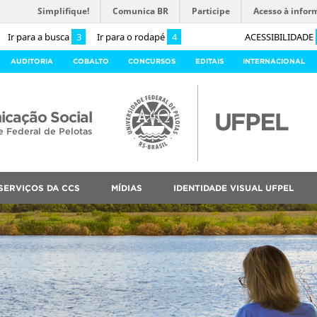
Simplifique!
Comunica BR
Participe
Acesso à infor
Ir para a busca
3
Ir para o rodapé
4
ACESSIBILIDADE
AUDITORIA
COBALTO
CONCURSOS
EDITAIS
INTERNACIONAL
cação Social
e Federal de Pelotas
SERVIÇOS DA CCS
MÍDIAS
IDENTIDADE VISUAL UFPEL