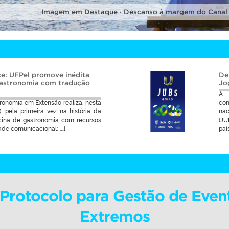
Imagem em Destaque · Descanso à margem do Canal
e: UFPel promove inédita
De
gastronomia com tradução
Jo
A 
ronomia em Extensão realiza, nesta
co
1), pela primeira vez na história da
nac
cina de gastronomia com recursos
(JU
ade comunicacional: […]
país
i Protocolo para Gestão de Even
Extremos