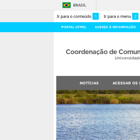
BRASIL
Ir para o conteúdo
1
Ir para o menu
2
PORTAL UFPEL
ACESSO À INFORMAÇÃO
Coordenação de Comuni
Universidad
NOTÍCIAS
ACESSAR OS 