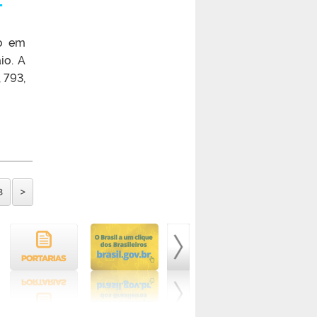
do em
io. A
 793,
8
>