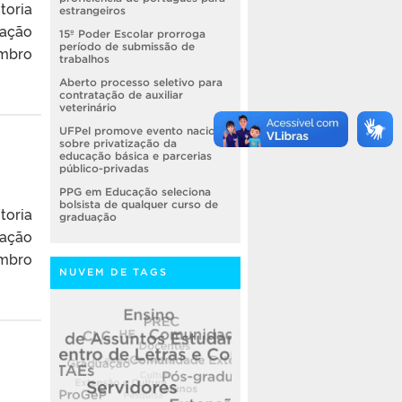
toria
estrangeiros
vação
15º Poder Escolar prorroga
período de submissão de
embro
trabalhos
Aberto processo seletivo para
contratação de auxiliar
veterinário
UFPel promove evento nacional
sobre privatização da
educação básica e parcerias
público-privadas
PPG em Educação seleciona
bolsista de qualquer curso de
toria
graduação
vação
embro
NUVEM DE TAGS