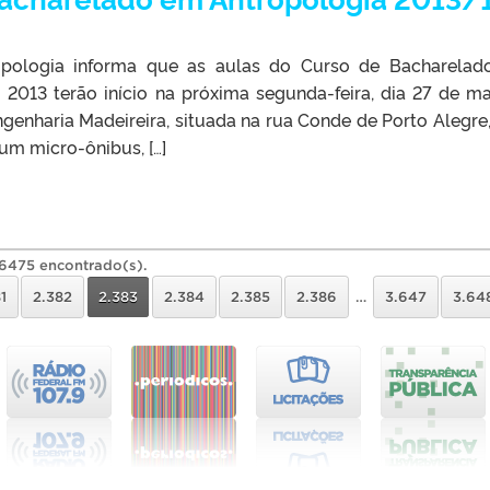
pologia informa que as aulas do Curso de Bacharela
 2013 terão início na próxima segunda-feira, dia 27 de ma
ngenharia Madeireira, situada na rua Conde de Porto Alegre,
 um micro-ônibus, […]
36475 encontrado(s).
1
2.382
2.383
2.384
2.385
2.386
…
3.647
3.64