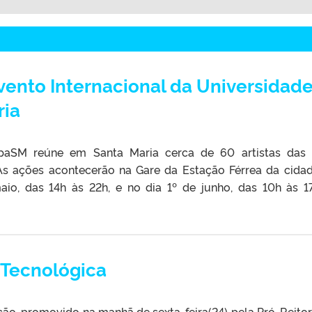
vento Internacional da Universidad
ria
paSM reúne em Santa Maria cerca de 60 artistas das
. As ações acontecerão na Gare da Estação Férrea da cida
aio, das 14h às 22h, e no dia 1º de junho, das 10h às 1
 Tecnológica
ção, promovido na manhã de sexta-feira(24) pela Pró-Reitor