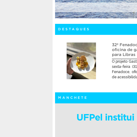
DESTAQUES
urso preparatório para o
32ª Fenadoc
ciência de português
oficina de 
os
para Libras
guês para Estrangeiros, da
O projeto Gast
inscrições abertas para seu
sexta-feira (3
io para o exame Celpe-Bras,
Fenadoce, ofi
erno brasileiro […]
de acessibilid
MANCHETE
UFPel institu