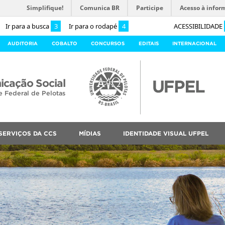
Simplifique!
Comunica BR
Participe
Acesso à infor
Ir para a busca
3
Ir para o rodapé
4
ACESSIBILIDADE
AUDITORIA
COBALTO
CONCURSOS
EDITAIS
INTERNACIONAL
cação Social
e Federal de Pelotas
SERVIÇOS DA CCS
MÍDIAS
IDENTIDADE VISUAL UFPEL