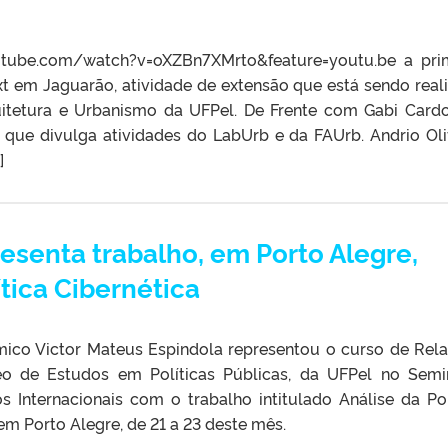
outube.com/watch?v=oXZBn7XMrto&feature=youtu.be a pri
xt em Jaguarão, atividade de extensão que está sendo real
itetura e Urbanismo da UFPel. De Frente com Gabi Card
que divulga atividades do LabUrb e da FAUrb. Andrio Oli
]
esenta trabalho, em Porto Alegre,
ítica Cibernética
mico Victor Mateus Espindola representou o curso de Rel
eo de Estudos em Políticas Públicas, da UFPel no Semi
s Internacionais com o trabalho intitulado Análise da Pol
em Porto Alegre, de 21 a 23 deste mês.