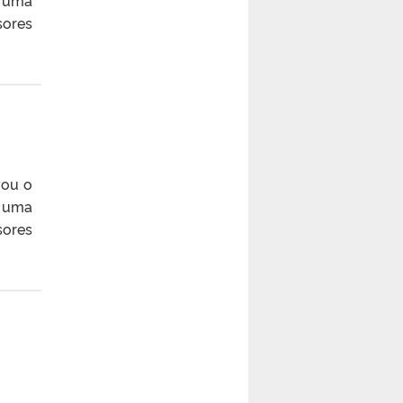
sores
vou o
é uma
sores