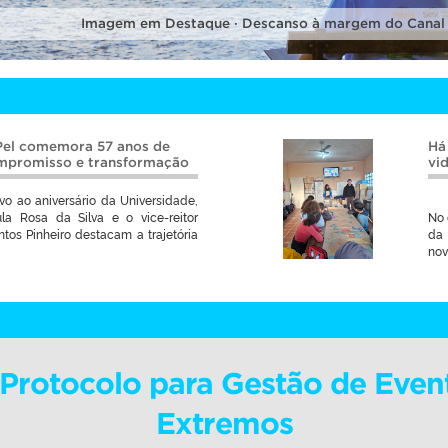
Imagem em Destaque · Descanso à margem do Canal
Pel comemora 57 anos de
Há
ompromisso e transformação
vi
vo ao aniversário da Universidade,
ula Rosa da Silva e o vice-reitor
No 
tos Pinheiro destacam a trajetória
da 
nov
i Protocolo para Gestão de Even
Extremos