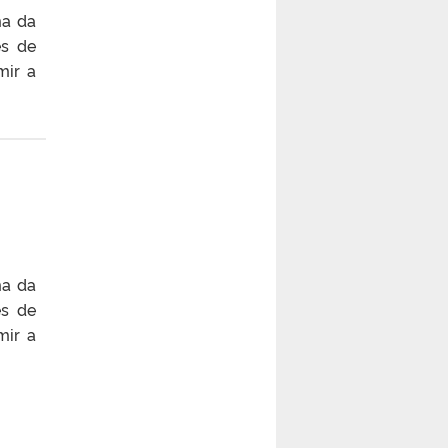
ma da
es de
mir a
ma da
es de
mir a