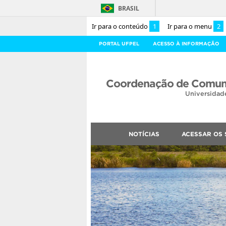
BRASIL
Ir para o conteúdo
1
Ir para o menu
2
PORTAL UFPEL
ACESSO À INFORMAÇÃO
Coordenação de Comuni
Universidad
NOTÍCIAS
ACESSAR OS 