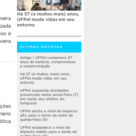
Há 57 (e muitos mais) anos,
meira
UFPel muda vidas em seu
izada
entorno
oso é
veira
ÚLTIMAS NOTÍCIAS
Artigo | UFPel comemora 57
anos de história, compromisso
e transformação
Há 57 (e muitos mais) anos,
UFPel muda vidas em seu
entorno
UFPel suspende atividades
presenciais nesta sexta-feira (7)
em razão dos efeitos do
temporal
ações
UFPel adota o nível de impacto
nário
alto para o turno da noite de
ítica
quinta-feira (6)
UFPel estabelece o nível de
impacto médio para a tarde de
quinta-feira (6)