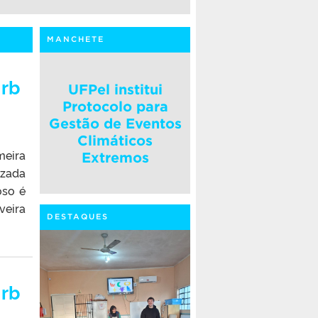
MANCHETE
Urb
UFPel institui
Protocolo para
Gestão de Eventos
Climáticos
meira
Extremos
izada
oso é
veira
DESTAQUES
Urb