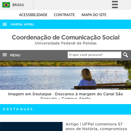
BRASIL
Simplifique!
ACESSIBILIDADE
CONTRASTE
MAPA DO SITE
Comunica BR
PORTAL UFPEL
Participe
ACESSO À INFORMAÇÃO
Coordenação de Comunicação Social
Acesso à informação
Universidade Federal de Pelotas
AUDITORIA
Legislação
COBALTO
MENU
Canais
CONCURSOS
EDITAIS
INTERNACIONAL
Imagem em Destaque · Descanso à margem do Canal São
OUVIDORIA
Gonçalo – Campus Anglo
PORTARIAS
DESTAQUES
TELEFONES
Artigo | UFPel comemora 57
anos de história, compromisso