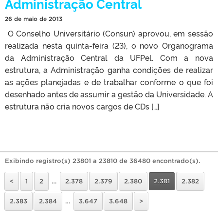
Administração Central
26 de maio de 2013
O Conselho Universitário (Consun) aprovou, em sessão
realizada nesta quinta-feira (23), o novo Organograma
da Administração Central da UFPel. Com a nova
estrutura, a Administração ganha condições de realizar
as ações planejadas e de trabalhar conforme o que foi
desenhado antes de assumir a gestão da Universidade. A
estrutura não cria novos cargos de CDs […]
Exibindo registro(s) 23801 a 23810 de 36480 encontrado(s).
<
1
2
…
2.378
2.379
2.380
2.381
2.382
2.383
2.384
…
3.647
3.648
>