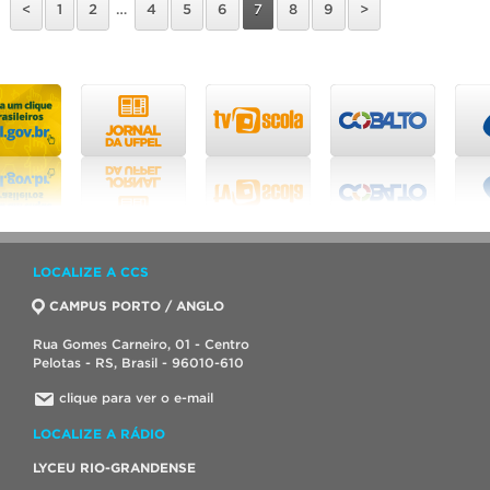
<
1
2
…
4
5
6
7
8
9
>
LOCALIZE A CCS
CAMPUS PORTO / ANGLO
Rua Gomes Carneiro, 01 - Centro
Pelotas - RS, Brasil - 96010-610
clique para ver o e-mail
LOCALIZE A RÁDIO
LYCEU RIO-GRANDENSE