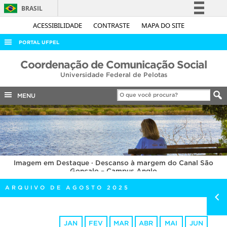
BRASIL
Simplifique!
ACESSIBILIDADE
CONTRASTE
MAPA DO SITE
Comunica BR
PORTAL UFPEL
Participe
ACESSO À INFORMAÇÃO
Coordenação de Comunicação Social
Acesso à informação
Universidade Federal de Pelotas
AUDITORIA
Legislação
COBALTO
MENU
Canais
CONCURSOS
EDITAIS
INTERNACIONAL
Imagem em Destaque · Descanso à margem do Canal São
OUVIDORIA
Gonçalo – Campus Anglo
PORTARIAS
ARQUIVO DE AGOSTO 2025
TELEFONES
JAN
FEV
MAR
ABR
MAI
JUN