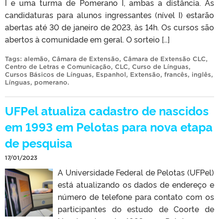
I e uma turma de Pomerano I, ambas a distância. As
candidaturas para alunos ingressantes (nível I) estarão
abertas até 30 de janeiro de 2023, às 14h. Os cursos são
abertos à comunidade em geral. O sorteio […]
Tags:
alemão
,
Câmara de Extensão
,
Câmara de Extensão CLC
,
Centro de Letras e Comunicação
,
CLC
,
Curso de Línguas
,
Cursos Básicos de Línguas
,
Espanhol
,
Extensão
,
francês
,
inglês
,
Línguas
,
pomerano
.
UFPel atualiza cadastro de nascidos
em 1993 em Pelotas para nova etapa
de pesquisa
17/01/2023
A Universidade Federal de Pelotas (UFPel)
está atualizando os dados de endereço e
número de telefone para contato com os
participantes do estudo de Coorte de