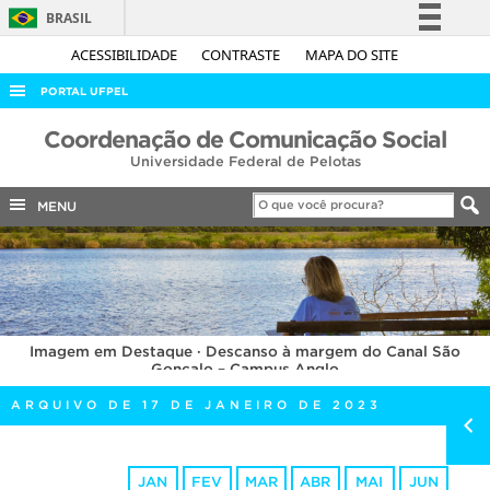
BRASIL
Simplifique!
ACESSIBILIDADE
CONTRASTE
MAPA DO SITE
Comunica BR
PORTAL UFPEL
Participe
ACESSO À INFORMAÇÃO
Coordenação de Comunicação Social
Acesso à informação
Universidade Federal de Pelotas
AUDITORIA
Legislação
COBALTO
MENU
Canais
CONCURSOS
EDITAIS
INTERNACIONAL
Imagem em Destaque · Descanso à margem do Canal São
OUVIDORIA
Gonçalo – Campus Anglo
PORTARIAS
ARQUIVO DE 17 DE JANEIRO DE 2023
TELEFONES
JAN
FEV
MAR
ABR
MAI
JUN