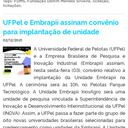
Tags:
FDMS
,
Fundação Delfim Mendes Silveira
,
licitação
,
licitações
.
UFPel e Embrapii assinam convênio
para implantação de unidade
02/12/2021
A Universidade Federal de Pelotas (UFPel)
e a Empresa Brasileira de Pesquisa e
Inovação Industrial (Embrapii) assinam,
nesta sexta-feira (03), convênio relativo à
implantação da Unidade Embrapii na
UFPel. A cerimônia será às 10h, no Pelotas Parque
Tecnológico. A Unidade Embrapii InovAgro será uma
unidade de pesquisa vinculada à Superintendência de
Inovação e Desenvolvimento Interinstitucional da UFPel
(INOVA). Assim, a UFPel passa a fazer parte do grupo de
oito novas universidades brasileiras selecionadas para
credenciamento como unidades da Embrapii. A Unidade