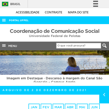
BRASIL
Simplifique!
ACESSIBILIDADE
CONTRASTE
MAPA DO SITE
Comunica BR
PORTAL UFPEL
Participe
ACESSO À INFORMAÇÃO
Coordenação de Comunicação Social
Acesso à informação
Universidade Federal de Pelotas
AUDITORIA
Legislação
COBALTO
MENU
Canais
CONCURSOS
EDITAIS
INTERNACIONAL
Imagem em Destaque · Descanso à margem do Canal São
OUVIDORIA
Gonçalo – Campus Anglo
PORTARIAS
ARQUIVO DE 2 DE DEZEMBRO DE 2021
TELEFONES
JAN
FEV
MAR
ABR
MAI
JUN