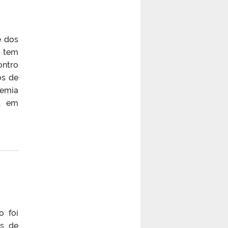
e dos
, tem
ontro
os de
demia
s, em
o foi
os de