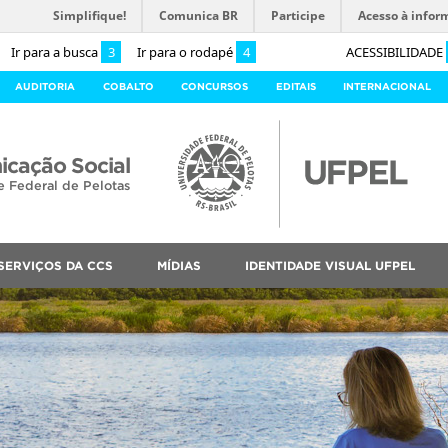
Simplifique!
Comunica BR
Participe
Acesso à infor
Ir para a busca
3
Ir para o rodapé
4
ACESSIBILIDADE
AUDITORIA
COBALTO
CONCURSOS
EDITAIS
INTERNACIONAL
cação Social
e Federal de Pelotas
SERVIÇOS DA CCS
MÍDIAS
IDENTIDADE VISUAL UFPEL