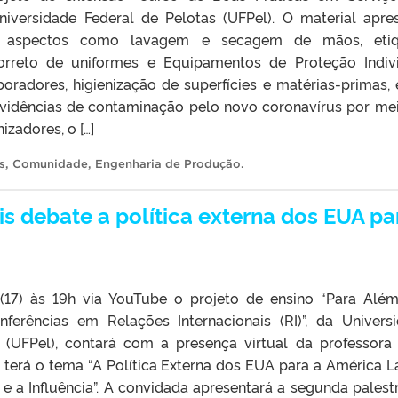
niversidade Federal de Pelotas (UFPel). O material apre
re aspectos como lavagem e secagem de mãos, etiq
 correto de uniformes e Equipamentos de Proteção Indiv
boradores, higienização de superfícies e matérias-primas, 
evidências de contaminação pelo novo coronavírus por me
zadores, o […]
s
,
Comunidade
,
Engenharia de Produção
.
s debate a política externa dos EUA pa
 (17) às 19h via YouTube o projeto de ensino “Para Alé
onferências em Relações Internacionais (RI)”, da Univers
 (UFPel), contará com a presença virtual da professora 
 terá o tema “A Política Externa dos EUA para a América La
 e a Influência”. A convidada apresentará a segunda palest