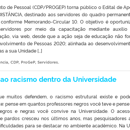
o de Pessoal (CDP/PROGEP) torna público o Edital de Ap
STÂNCIA, destinado aos servidores do quadro permanen
, conforme Memorando-Circular 10. O objetivo é oportuni
servidores por meio da capacitação mediante auxílio
ação, via web, desde que a ação seja de educação não fo
envolvimento de Pessoas 2020; alinhada ao desenvolvimen
as a sua Unidade […]
ância
,
CDP
,
ProGeP
,
Servidores
.
 ao racismo dentro da Universidade
ue muitos defendem, o racismo estrutural existe e pod
te: pense em quantos professores negros você teve e pens
egros e negras você convive na Universidade. O aces
 e pardos cresceu nos últimos anos, mas pesquisadores 
ificuldades para se destacar no ambiente acadêmico. Na U