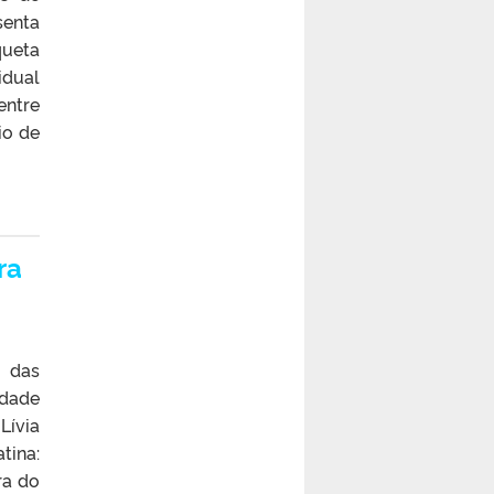
senta
ueta
idual
entre
io de
ra
m das
idade
Lívia
tina:
ra do