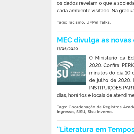
os dados revelam o que a socieda
cada ambiente visitado. Na gradua
Tags:
racismo
,
UFPel Talks
.
MEC divulga as novas 
17/06/2020
O Ministério da E
2020. Confira: PER
minutos do dia 10
de julho de 202
INSTITUIÇÕES PARTI
dias, horários e locais de atendime
Tags:
Coordenação de Registros Acad
Ingresso
,
SiSU
,
Sisu Inverno
.
“Literatura em Tempo