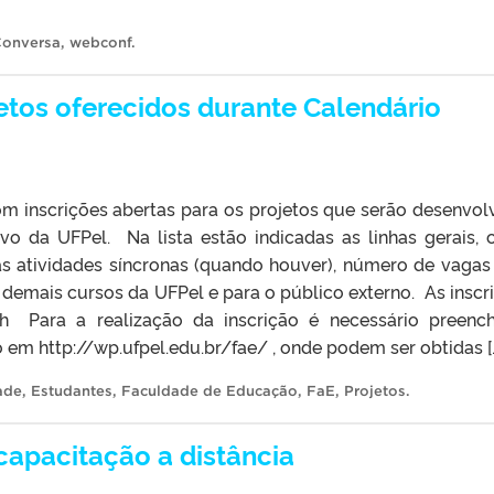
Conversa
,
webconf
.
jetos oferecidos durante Calendário
m inscrições abertas para os projetos que serão desenvol
vo da UFPel. Na lista estão indicadas as linhas gerais, 
das atividades síncronas (quando houver), número de vagas
demais cursos da UFPel e para o público externo. As inscr
h Para a realização da inscrição é necessário preenc
o em http://wp.ufpel.edu.br/fae/ , onde podem ser obtidas [
ade
,
Estudantes
,
Faculdade de Educação
,
FaE
,
Projetos
.
capacitação a distância