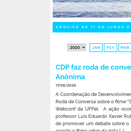
ARQUIVO DE 17 DE JUNHO D
JAN
FEV
MAR
CDP faz roda de conve
Anônima
17/06/2020
A Coordenação de Desenvolviment
Roda de Conversa sobre o filme “
Webconf da UFPel. A ação ocorre
professor Luis Eduardo Xavier Rubir
de promover um debate sobre o f
assistir o filme antes da data […]