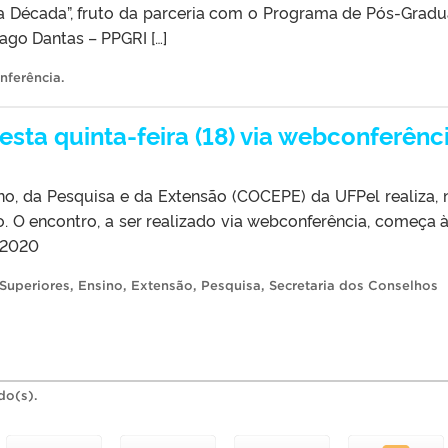
a Década”, fruto da parceria com o Programa de Pós-Grad
ago Dantas – PPGRI […]
nferência
.
sta quinta-feira (18) via webconferênc
o, da Pesquisa e da Extensão (COCEPE) da UFPel realiza, 
o. O encontro, a ser realizado via webconferência, começa à
.2020
Superiores
,
Ensino
,
Extensão
,
Pesquisa
,
Secretaria dos Conselhos
do(s).