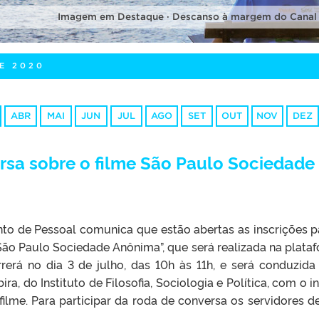
Imagem em Destaque · Descanso à margem do Canal
E 2020
ABR
MAI
JUN
JUL
AGO
SET
OUT
NOV
DEZ
rsa sobre o filme São Paulo Sociedade
o de Pessoal comunica que estão abertas as inscrições p
São Paulo Sociedade Anônima”, que será realizada na plata
rá no dia 3 de julho, das 10h às 11h, e será conduzida
a, do Instituto de Filosofia, Sociologia e Política, com o in
ilme. Para participar da roda de conversa os servidores 