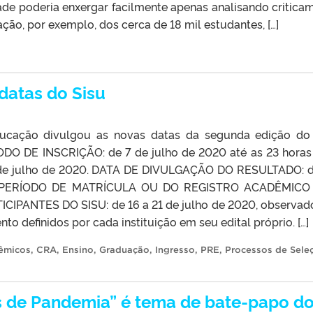
de poderia enxergar facilmente apenas analisando critica
ção, por exemplo, dos cerca de 18 mil estudantes, […]
datas do Sisu
ducação divulgou as novas datas da segunda edição do
ÍODO DE INSCRIÇÃO: de 7 de julho de 2020 até as 23 horas
 de julho de 2020. DATA DE DIVULGAÇÃO DO RESULTADO: d
0. PERÍODO DE MATRÍCULA OU DO REGISTRO ACADÊMICO
CIPANTES DO SISU: de 16 a 21 de julho de 2020, observad
nto definidos por cada instituição em seu edital próprio. […]
êmicos
,
CRA
,
Ensino
,
Graduação
,
Ingresso
,
PRE
,
Processos de Sele
s de Pandemia” é tema de bate-papo d