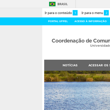
BRASIL
Ir para o conteúdo
1
Ir para o menu
2
PORTAL UFPEL
ACESSO À INFORMAÇÃO
Coordenação de Comuni
Universidad
NOTÍCIAS
ACESSAR OS 