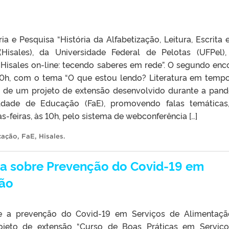
 e Pesquisa “História da Alfabetização, Leitura, Escrita 
 (Hisales), da Universidade Federal de Pelotas (UFPel)
Hisales on-line: tecendo saberes em rede”. O segundo enc
 10h, com o tema “O que estou lendo? Literatura em temp
e de um projeto de extensão desenvolvido durante a pan
uldade de Educação (FaE), promovendo falas temática
-feiras, às 10h, pelo sistema de webconferência […]
cação
,
FaE
,
Hisales
.
lha sobre Prevenção do Covid-19 em
ção
e a prevenção do Covid-19 em Serviços de Alimentaçã
ojeto de extensão “Curso de Boas Práticas em Serviç