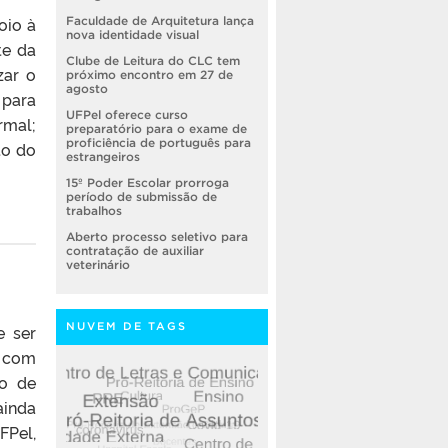
oio à
Faculdade de Arquitetura lança
nova identidade visual
te da
Clube de Leitura do CLC tem
zar o
próximo encontro em 27 de
agosto
 para
UFPel oferece curso
rmal;
preparatório para o exame de
proficiência de português para
to do
estrangeiros
15º Poder Escolar prorroga
período de submissão de
trabalhos
Aberto processo seletivo para
contratação de auxiliar
veterinário
NUVEM DE TAGS
e ser
e com
so de
ainda
FPel,