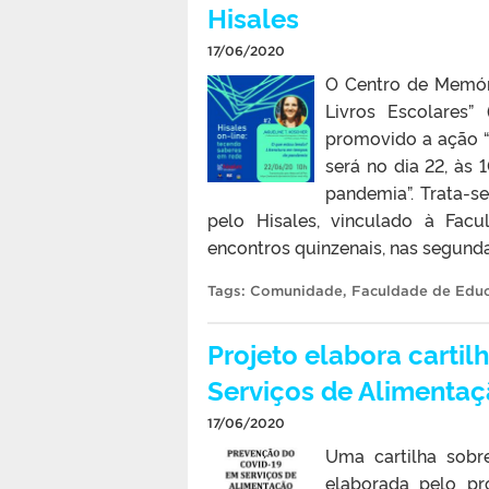
Hisales
17/06/2020
O Centro de Memória
Livros Escolares”
promovido a ação “
será no dia 22, às
pandemia”. Trata-s
pelo Hisales, vinculado à Fac
encontros quinzenais, nas segundas
Tags:
Comunidade
,
Faculdade de Edu
Projeto elabora carti
Serviços de Alimenta
17/06/2020
Uma cartilha sobr
elaborada pelo pr