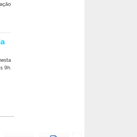
uação
ia
nesta
s 9h.