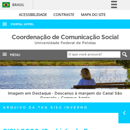
BRASIL
Simplifique!
ACESSIBILIDADE
CONTRASTE
MAPA DO SITE
Comunica BR
PORTAL UFPEL
Participe
ACESSO À INFORMAÇÃO
Coordenação de Comunicação Social
Acesso à informação
Universidade Federal de Pelotas
AUDITORIA
Legislação
COBALTO
MENU
Canais
CONCURSOS
EDITAIS
INTERNACIONAL
Imagem em Destaque · Descanso à margem do Canal São
OUVIDORIA
Gonçalo – Campus Anglo
PORTARIAS
ARQUIVO DA TAG SISU INVERNO
TELEFONES