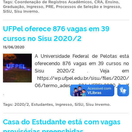
Tags:
Coordenação de Registros Acadêmicos
,
CRA
,
Ensino
,
Graduação
,
Ingresso
,
PRE
,
Processos de Seleção e Ingresso
,
SiSU
,
Sisu Inverno
.
UFPel oferece 876 vagas em 39
cursos no Sisu 2020/2
15/06/2020
A Universidade Federal de Pelotas está
oferecendo 876 vagas em 39 cursos no
Sisu 2020/2 . Veja em
https://wp.ufpel.edu.br/sisu/files/2020/
06/termo_adesao_634_UFPEL2020_2.pdf
.
Tags:
2020/2
,
Estudantes
,
Ingresso
,
SiSU
,
Sisu Inverno
.
Casa do Estudante está com vagas
provisórias preenchidas