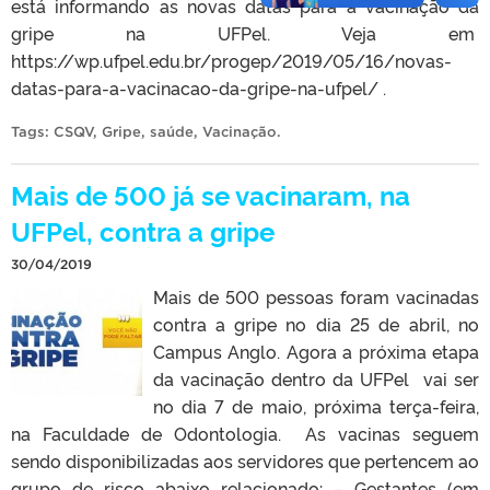
está informando as novas datas para a vacinação da
gripe na UFPel. Veja em
https://wp.ufpel.edu.br/progep/2019/05/16/novas-
datas-para-a-vacinacao-da-gripe-na-ufpel/ .
Tags:
CSQV
,
Gripe
,
saúde
,
Vacinação
.
Mais de 500 já se vacinaram, na
UFPel, contra a gripe
30/04/2019
Mais de 500 pessoas foram vacinadas
contra a gripe no dia 25 de abril, no
Campus Anglo. Agora a próxima etapa
da vacinação dentro da UFPel vai ser
no dia 7 de maio, próxima terça-feira,
na Faculdade de Odontologia. As vacinas seguem
sendo disponibilizadas aos servidores que pertencem ao
grupo de risco abaixo relacionado: – Gestantes (em