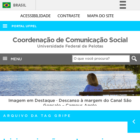
BRASIL
Simplifique!
ACESSIBILIDADE
CONTRASTE
MAPA DO SITE
Comunica BR
PORTAL UFPEL
Participe
ACESSO À INFORMAÇÃO
Coordenação de Comunicação Social
Acesso à informação
Universidade Federal de Pelotas
AUDITORIA
Legislação
COBALTO
MENU
Canais
CONCURSOS
EDITAIS
INTERNACIONAL
Imagem em Destaque · Descanso à margem do Canal São
OUVIDORIA
Gonçalo – Campus Anglo
PORTARIAS
ARQUIVO DA TAG GRIPE
TELEFONES