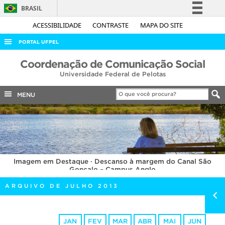
BRASIL
Simplifique!
ACESSIBILIDADE
CONTRASTE
MAPA DO SITE
Comunica BR
PORTAL UFPEL
Participe
ACESSO À INFORMAÇÃO
Coordenação de Comunicação Social
Acesso à informação
Universidade Federal de Pelotas
AUDITORIA
Legislação
COBALTO
MENU
Canais
CONCURSOS
EDITAIS
INTERNACIONAL
Imagem em Destaque · Descanso à margem do Canal São
OUVIDORIA
Gonçalo – Campus Anglo
PORTARIAS
ARQUIVO DE JULHO 2013
TELEFONES
JAN
FEV
MAR
ABR
MAI
JUN