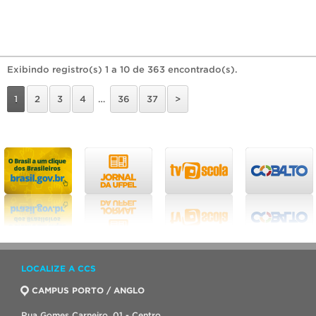
Exibindo registro(s) 1 a 10 de 363 encontrado(s).
1
2
3
4
…
36
37
>
LOCALIZE A CCS
CAMPUS PORTO / ANGLO
Rua Gomes Carneiro, 01 - Centro