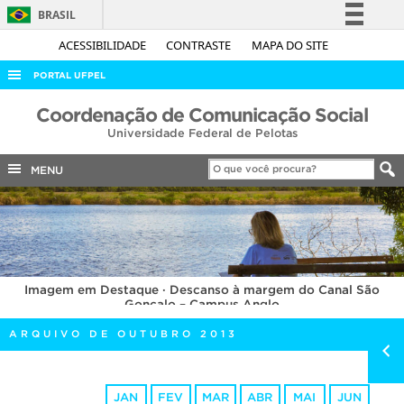
BRASIL
Simplifique!
ACESSIBILIDADE
CONTRASTE
MAPA DO SITE
Comunica BR
PORTAL UFPEL
Participe
ACESSO À INFORMAÇÃO
Coordenação de Comunicação Social
Acesso à informação
Universidade Federal de Pelotas
AUDITORIA
Legislação
COBALTO
MENU
Canais
CONCURSOS
EDITAIS
INTERNACIONAL
Imagem em Destaque · Descanso à margem do Canal São
OUVIDORIA
Gonçalo – Campus Anglo
PORTARIAS
ARQUIVO DE OUTUBRO 2013
TELEFONES
JAN
FEV
MAR
ABR
MAI
JUN