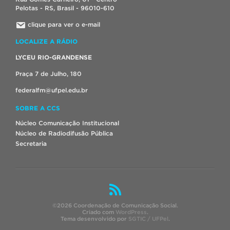
Pelotas - RS, Brasil - 96010-610
clique para ver o e-mail
LOCALIZE A RÁDIO
LYCEU RIO-GRANDENSE
Praça 7 de Julho, 180
federalfm@ufpel.edu.br
SOBRE A CCS
Núcleo Comunicação Institucional
Núcleo de Radiodifusão Pública
Secretaria
©2026 Coordenação de Comunicação Social.
Criado com
WordPress
.
Tema desenvolvido por
SGTIC / UFPel
.