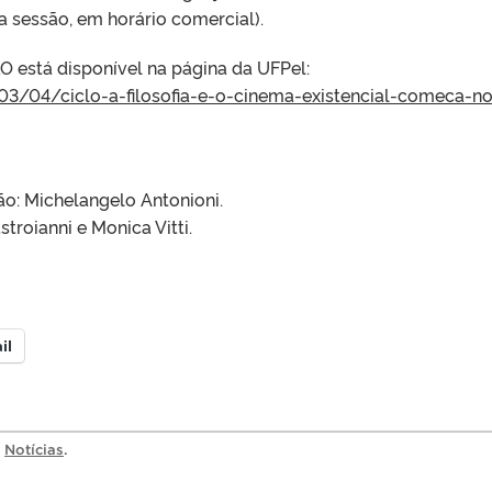
da sessão, em horário comercial).
está disponível na página da UFPel:
3/04/ciclo-a-filosofia-
e-o-cinema-existencial-comeca-
no
eção: Michelangelo Antonioni.
roianni e Monica Vitti.
il
a
Notícias
.