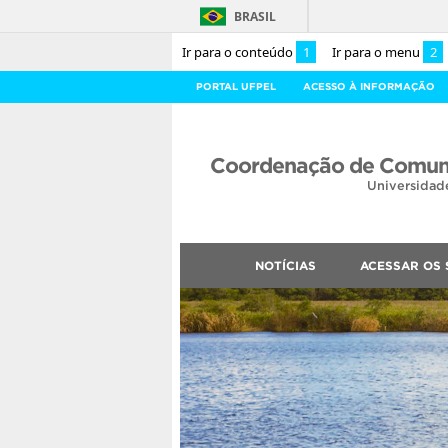
BRASIL
Ir para o conteúdo
1
Ir para o menu
2
PORTAL UFPEL
ACESSO À INFORMAÇÃO
Coordenação de Comuni
Universidad
NOTÍCIAS
ACESSAR OS 