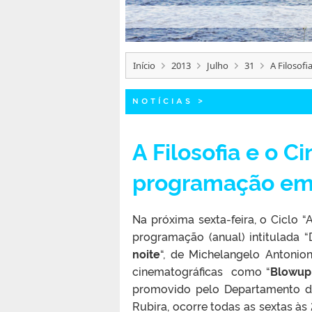
Início
2013
Julho
31
A Filosof
NOTÍCIAS
>
A Filosofia e o C
programação em
Na próxima sexta-feira, o Ciclo “
programação (anual) intitulada “
noite
“, de Michelangelo Antonion
cinematográficas como “
Blowup
promovido pelo Departamento de 
Rubira, ocorre todas as sextas à