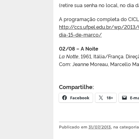
(retire sua senha no local, no dia 
A programação completa do CICLO 
http://ccs.ufpel.edu.br/wp/
2013/0
dia-15-de-marco/
02/08 – A Noite
La Notte
, 1961, Itália/França. Dir
Com: Jeanne Moreau, Marcello Mast
Compartilhe:
Facebook
18+
E-ma
Publicado
em
31/07/2013
, na categori