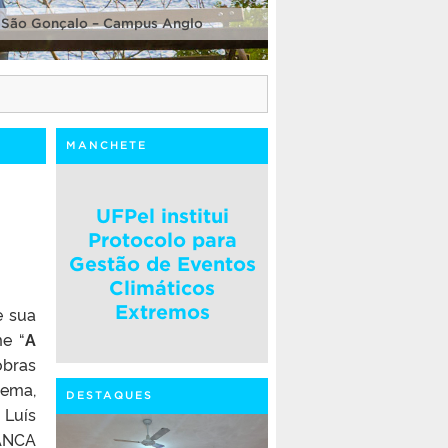
 São Gonçalo – Campus Anglo
MANCHETE
UFPel institui
Protocolo para
Gestão de Eventos
Climáticos
Extremos
e sua
me “
A
obras
nema,
DESTAQUES
 Luís
RANCA