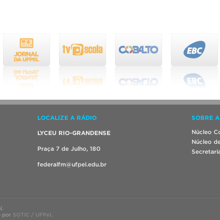
LOCALIZE A RÁDIO
SOBRE A
Núcleo Co
LYCEU RIO-GRANDENSE
Núcleo de
Praça 7 de Julho, 180
Secretari
federalfm@ufpel.edu.br
l.
o por
SGTIC / UFPel
.