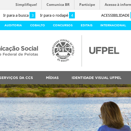
Simplifique!
Comunica BR
Participe
Acesso à infor
Ir para a busca
3
Ir para o rodapé
4
ACESSIBILIDADE
AUDITORIA
COBALTO
CONCURSOS
EDITAIS
INTERNACIONAL
cação Social
e Federal de Pelotas
SERVIÇOS DA CCS
MÍDIAS
IDENTIDADE VISUAL UFPEL