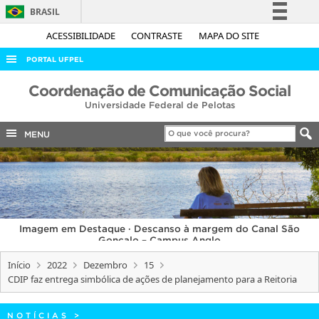
BRASIL
Simplifique!
ACESSIBILIDADE
CONTRASTE
MAPA DO SITE
Comunica BR
PORTAL UFPEL
Participe
ACESSO À INFORMAÇÃO
Coordenação de Comunicação Social
Acesso à informação
Universidade Federal de Pelotas
AUDITORIA
Legislação
COBALTO
MENU
Canais
CONCURSOS
EDITAIS
INTERNACIONAL
Imagem em Destaque · Descanso à margem do Canal São
OUVIDORIA
Gonçalo – Campus Anglo
PORTARIAS
Início
2022
Dezembro
15
CDIP faz entrega simbólica de ações de planejamento para a Reitoria
TELEFONES
NOTÍCIAS
>