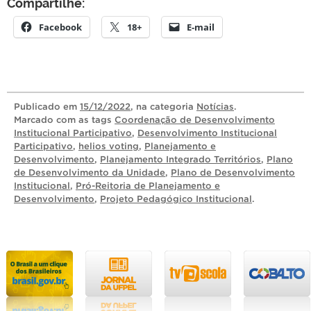
Compartilhe:
Facebook
18+
E-mail
Publicado
em
15/12/2022
, na categoria
Notícias
.
Marcado com as tags
Coordenação de Desenvolvimento
Institucional Participativo
,
Desenvolvimento Institucional
Participativo
,
helios voting
,
Planejamento e
Desenvolvimento
,
Planejamento Integrado Territórios
,
Plano
de Desenvolvimento da Unidade
,
Plano de Desenvolvimento
Institucional
,
Pró-Reitoria de Planejamento e
Desenvolvimento
,
Projeto Pedagógico Institucional
.