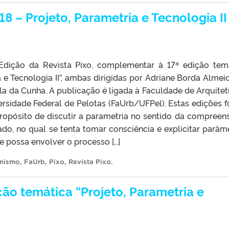
8 – Projeto, Parametria e Tecnologia II
 Edição da Revista Pixo, complementar à 17ª edição tem
a e Tecnologia II”, ambas dirigidas por Adriane Borda Almei
la da Cunha. A publicação é ligada à Faculdade de Arquitet
rsidade Federal de Pelotas (FaUrb/UFPel). Estas edições 
ropósito de discutir a parametria no sentido da compreen
o, no qual se tenta tomar consciência e explicitar parâm
 possa envolver o processo […]
anismo
,
FaUrb
,
Pixo
,
Revista Pixo
.
ção temática “Projeto, Parametria e