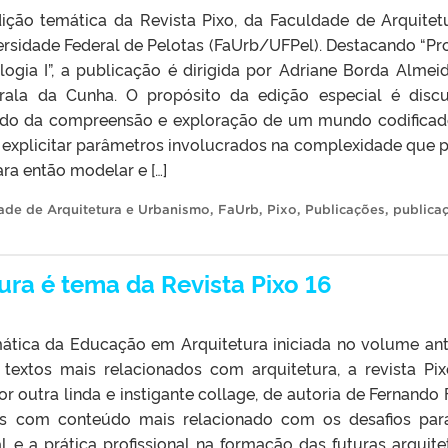
dição temática da Revista Pixo, da Faculdade de Arquitet
rsidade Federal de Pelotas (FaUrb/UFPel). Destacando “Pro
logia I”, a publicação é dirigida por Adriane Borda Almei
rala da Cunha. O propósito da edição especial é discu
tido da compreensão e exploração de um mundo codificad
e explicitar parâmetros involucrados na complexidade que 
ara então modelar e […]
ade de Arquitetura e Urbanismo
,
FaUrb
,
Pixo
,
Publicações
,
publica
ra é tema da Revista Pixo 16
ática da Educação em Arquitetura iniciada no volume ant
 textos mais relacionados com arquitetura, a revista Pix
outra linda e instigante collage, de autoria de Fernando 
os com conteúdo mais relacionado com os desafios para
l e a prática profissional na formação das futuras arquite