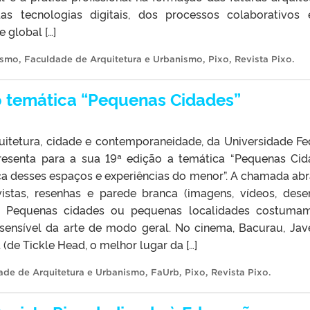
das tecnologias digitais, dos processos colaborativos
 global […]
ismo
,
Faculdade de Arquitetura e Urbanismo
,
Pixo
,
Revista Pixo
.
o temática “Pequenas Cidades”
quitetura, cidade e contemporaneidade, da Universidade Fe
presenta para a sua 19ª edição a temática “Pequenas Cid
ca desses espaços e experiências do menor”. A chamada ab
evistas, resenhas e parede branca (imagens, vídeos, dese
.). Pequenas cidades ou pequenas localidades costuma
sensível da arte de modo geral. No cinema, Bacurau, Jav
(de Tickle Head, o melhor lugar da […]
ade de Arquitetura e Urbanismo
,
FaUrb
,
Pixo
,
Revista Pixo
.