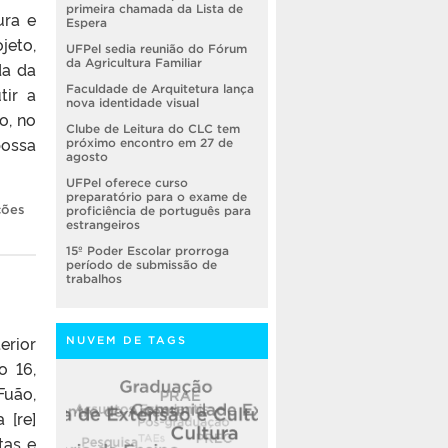
primeira chamada da Lista de
ura e
Espera
jeto,
UFPel sedia reunião do Fórum
da Agricultura Familiar
da da
Faculdade de Arquitetura lança
tir a
nova identidade visual
o, no
Clube de Leitura do CLC tem
possa
próximo encontro em 27 de
agosto
UFPel oferece curso
preparatório para o exame de
ções
proficiência de português para
estrangeiros
15º Poder Escolar prorroga
período de submissão de
trabalhos
erior
NUVEM DE TAGS
o 16,
Fuão,
 [re]
tas e