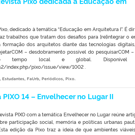
Revista Pixo dedicada à Educação em
ixo, dedicado à temática “Educação em Arquitetura I”. É dir
z trabalhos que tratam dos desafios para [re]integrar o e
a formação dos arquitetos diante das tecnologias digitais
rojetarCOM – desdobramento possível do pesquisarCOM –
 tempo local e global. Disponível
ojs2/index.php/pixo/issue/view/1002 .
,
Estudantes
,
FaUrb
,
Periódicos
,
Pixo
.
 PIXO 14 – Envelhecer no Lugar II
vista PIXO com a temática Envelhecer no Lugar reúne arti
re participação social, memória e políticas urbanas pau
sta edição da Pixo traz a ideia de que ambientes viávei