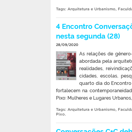
Tags:
Arquitetura e Urbanismo
,
Faculd
4 Encontro Conversaç
nesta segunda (28)
28/09/2020
As relações de gênero
abordada pela arquitet
realidades, reivindica
cidades, escolas, pes
quarto dia do Encontro
fortalecem na contemporaneidade
Pixo: Mulheres e Lugares Urbanos, 
Tags:
Arquitetura e Urbanismo
,
Faculd
Pixo
.
Conversações C+C deba