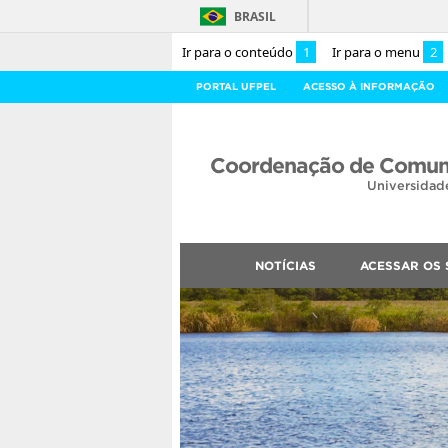
BRASIL
Ir para o conteúdo
1
Ir para o menu
2
PORTAL UFPEL
ACESSO À INFORMAÇÃO
Coordenação de Comuni
Universidad
NOTÍCIAS
ACESSAR OS 