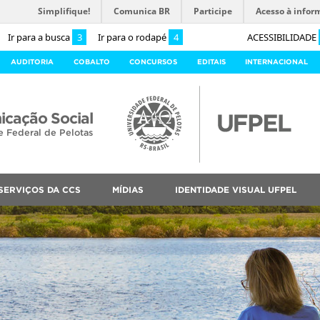
Simplifique!
Comunica BR
Participe
Acesso à infor
Ir para a busca
3
Ir para o rodapé
4
ACESSIBILIDADE
AUDITORIA
COBALTO
CONCURSOS
EDITAIS
INTERNACIONAL
cação Social
e Federal de Pelotas
SERVIÇOS DA CCS
MÍDIAS
IDENTIDADE VISUAL UFPEL