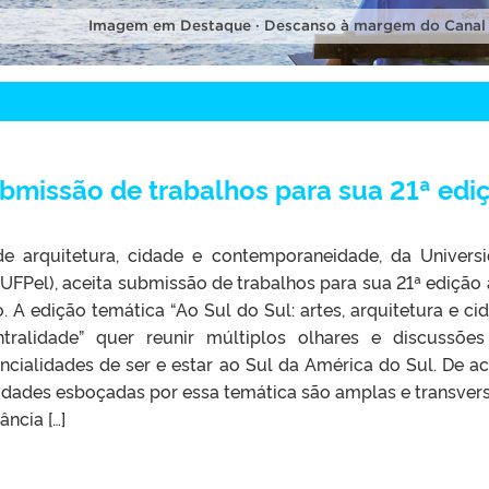
Imagem em Destaque · Descanso à margem do Canal
ubmissão de trabalhos para sua 21ª edi
de arquitetura, cidade e contemporaneidade, da Univers
(UFPel), aceita submissão de trabalhos para sua 21ª edição 
 A edição temática “Ao Sul do Sul: artes, arquitetura e ci
ralidade” quer reunir múltiplos olhares e discussõe
ncialidades de ser e estar ao Sul da América do Sul. De a
idades esboçadas por essa temática são amplas e transvers
ncia […]