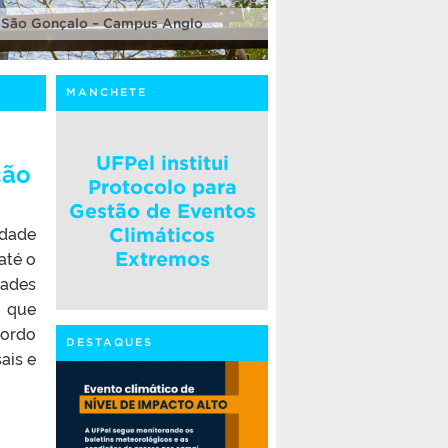
 São Gonçalo – Campus Anglo
MANCHETE
UFPel institui
ção
Protocolo para
Gestão de Eventos
idade
Climáticos
até o
Extremos
dades
s que
cordo
DESTAQUES
ais e