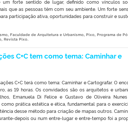
e um forte sentido de lugar, definido como vínculos soc
nais que as pessoas têm com seu ambiente. Um forte sen
ara participação ativa, oportunidades para construir e sust
ismo
,
Faculdade de Arquitetura e Urbanismo
,
Pixo
,
Programa de Pó
o
,
Revista Pixo
.
ções C+C tem como tema: Caminhar e
ações C+C terá como tema: Caminhar e Cartografar. O enc
ro, as 19 horas. Os convidados são os arquitetos e urbani
alhos, Emanuela Di Felice e Gustavo de Oliveira Nune
 como prática estética e ética, fundamental para o exercíc
tência desse método para criação de mapas outros. Camin
durante-depois ou num entre-lugar e entre-tempo foi a pro