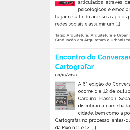
articulados através d
psicológicos e emocio
lugar resulta do acesso a apoios p
redes sociais e assumir um […]
Tags:
Arquitetura
,
Arquitetura e Urban
Graduação em Arquitetura e Urbanism
Encontro do Conversa
Cartografar
08/10/2020
A 6ª edição do Convers
ocorre dia 12 de outub
Carolina Frasson Seb
discutirão a caminhada
cidade, bem como a po
Cartografar, no processo, antes-
da Pixo n.11 e 12: […]