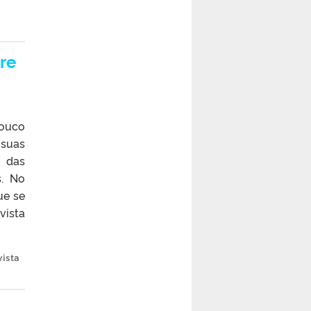
re
pouco
 suas
o das
s. No
ue se
vista
ista