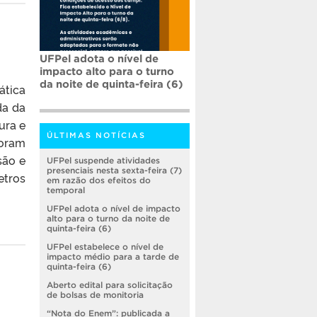
UFPel adota o nível de
impacto alto para o turno
da noite de quinta-feira (6)
ática
da da
ura e
ÚLTIMAS NOTÍCIAS
foram
são e
UFPel suspende atividades
presenciais nesta sexta-feira (7)
etros
em razão dos efeitos do
temporal
UFPel adota o nível de impacto
alto para o turno da noite de
quinta-feira (6)
UFPel estabelece o nível de
impacto médio para a tarde de
quinta-feira (6)
Aberto edital para solicitação
de bolsas de monitoria
“Nota do Enem”: publicada a