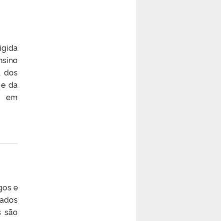
igida
nsino
, dos
 e da
 em
gos e
tados
s são