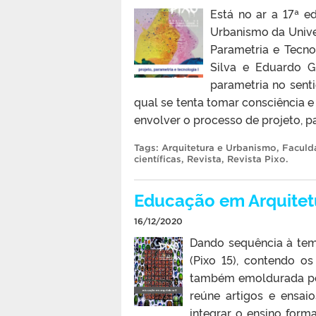
Está no ar a 17ª e
Urbanismo da Unive
Parametria e Tecno
Silva e Eduardo G
parametria no sen
qual se tenta tomar consciência 
envolver o processo de projeto, p
Tags:
Arquitetura e Urbanismo
,
Faculd
científicas
,
Revista
,
Revista Pixo
.
Educação em Arquitetu
16/12/2020
Dando sequência à tem
(Pixo 15), contendo os
também emoldurada por 
reúne artigos e ensai
integrar o ensino forma