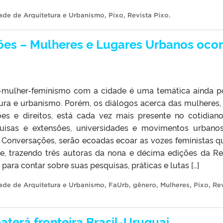
ade de Arquitetura e Urbanismo
,
Pixo
,
Revista Pixo
.
ões – Mulheres e Lugares Urbanos ocor
-mulher-feminismo com a cidade é uma temática ainda 
ura e urbanismo. Porém, os diálogos acerca das mulheres,
ções e direitos, está cada vez mais presente no cotidian
quisas e extensões, universidades e movimentos urbano
 Conversações, serão ecoadas ecoar as vozes feministas q
, trazendo três autoras da nona e décima edições da Re
para contar sobre suas pesquisas, práticas e lutas […]
ade de Arquitetura e Urbanismo
,
FaUrb
,
gênero
,
Mulheres
,
Pixo
,
Rev
terá fronteira Brasil-Uruguai