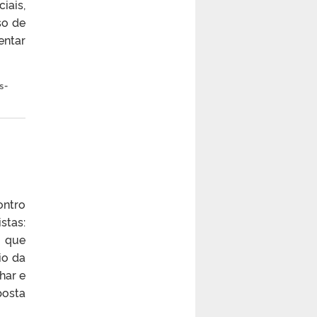
iais,
so de
entar
s-
ontro
stas:
s que
io da
har e
posta