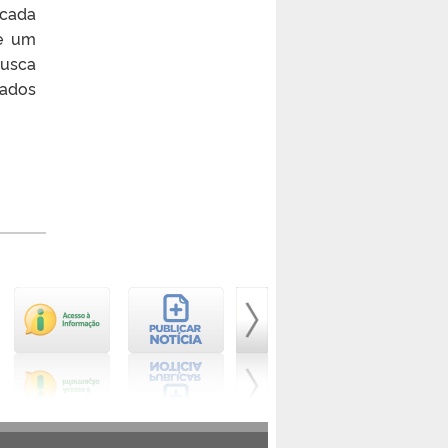
 cada
 e um
busca
tados