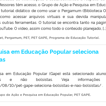
rofessores têm acesso, o Grupo de Ação e Pesquisa em Edu
tutorial didático de como usar o Pergamum (Biblioteca O
como acessar arquivos virtuais e sua devida manipul
 outras ferramentas. O tutorial se encontra tanto na pági
uTube. O vídeo, assim como todo o conteúdo planejado, […
et
,
Pergamum
,
PET
,
PET GAPE
,
Programa de Educação Tutorial
.
uisa em Educação Popular seleciona
tas
a em Educação Popular (Gape) está selecionado alun
stas e não bolsistas. Veja informaçõe
/08/10/pet-gape-seleciona-bolsistas-e-nao-bolsistas/ .
upo de Ação e Pesquisa em Educação Popular
,
PET GAPE
.