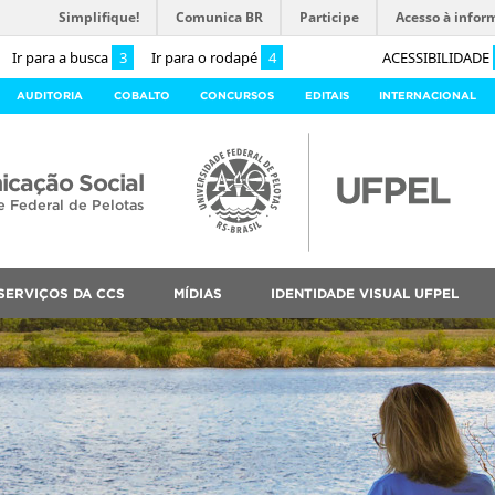
Simplifique!
Comunica BR
Participe
Acesso à infor
Ir para a busca
3
Ir para o rodapé
4
ACESSIBILIDADE
AUDITORIA
COBALTO
CONCURSOS
EDITAIS
INTERNACIONAL
cação Social
e Federal de Pelotas
SERVIÇOS DA CCS
MÍDIAS
IDENTIDADE VISUAL UFPEL