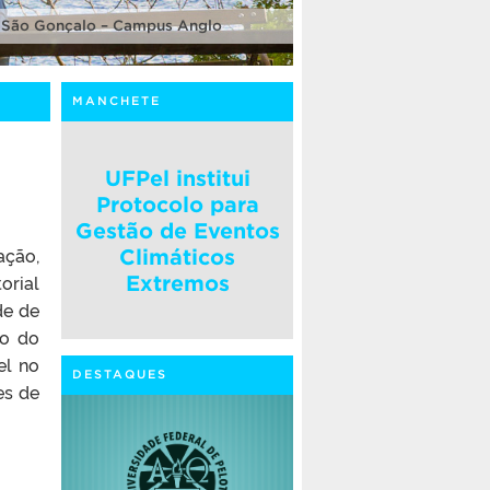
 São Gonçalo – Campus Anglo
MANCHETE
UFPel institui
Protocolo para
Gestão de Eventos
ação,
Climáticos
orial
Extremos
de de
ro do
el no
DESTAQUES
es de