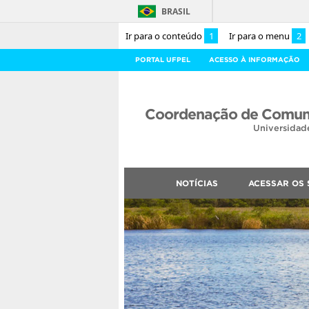
BRASIL
Ir para o conteúdo
1
Ir para o menu
2
PORTAL UFPEL
ACESSO À INFORMAÇÃO
Coordenação de Comuni
Universidad
NOTÍCIAS
ACESSAR OS 