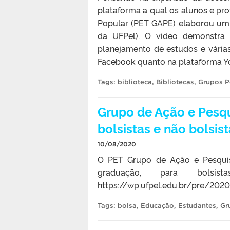
plataforma a qual os alunos e p
Popular (PET GAPE) elaborou um 
da UFPel). O vídeo demonstra 
planejamento de estudos e várias
Facebook quanto na plataforma Yo
Tags:
biblioteca
,
Bibliotecas
,
Grupos P
Grupo de Ação e Pesq
bolsistas e não bolsis
10/08/2020
O PET Grupo de Ação e Pesquis
graduação, para bolsi
https://wp.ufpel.edu.br/pre/2020
Tags:
bolsa
,
Educação
,
Estudantes
,
Gr