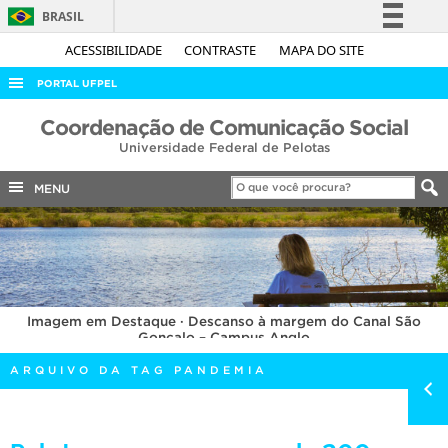
BRASIL
Simplifique!
ACESSIBILIDADE
CONTRASTE
MAPA DO SITE
Comunica BR
PORTAL UFPEL
Participe
ACESSO À INFORMAÇÃO
Coordenação de Comunicação Social
Acesso à informação
Universidade Federal de Pelotas
AUDITORIA
Legislação
COBALTO
MENU
Canais
CONCURSOS
EDITAIS
INTERNACIONAL
Imagem em Destaque · Descanso à margem do Canal São
OUVIDORIA
Gonçalo – Campus Anglo
PORTARIAS
ARQUIVO DA TAG PANDEMIA
TELEFONES