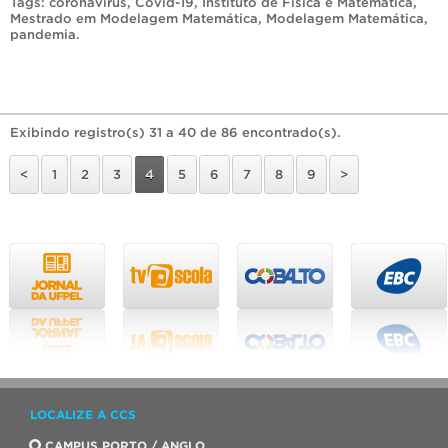
Tags:
coronavirus
,
Covid-19
,
Instituto de Física e Matemática
,
Mestrado em Modelagem Matemática
,
Modelagem Matemática
,
pandemia
.
Exibindo registro(s) 31 a 40 de 86 encontrado(s).
<
1
2
3
4
5
6
7
8
9
>
LOCALIZE A CCS
CAMPUS PORTO / ANGLO