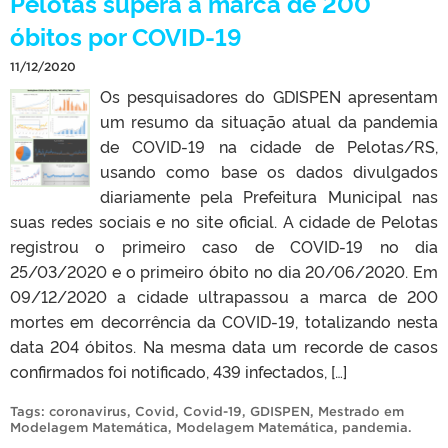
Pelotas supera a marca de 200
óbitos por COVID-19
11/12/2020
Os pesquisadores do GDISPEN apresentam
um resumo da situação atual da pandemia
de COVID-19 na cidade de Pelotas/RS,
usando como base os dados divulgados
diariamente pela Prefeitura Municipal nas
suas redes sociais e no site oficial. A cidade de Pelotas
registrou o primeiro caso de COVID-19 no dia
25/03/2020 e o primeiro óbito no dia 20/06/2020. Em
09/12/2020 a cidade ultrapassou a marca de 200
mortes em decorrência da COVID-19, totalizando nesta
data 204 óbitos. Na mesma data um recorde de casos
confirmados foi notificado, 439 infectados, […]
Tags:
coronavirus
,
Covid
,
Covid-19
,
GDISPEN
,
Mestrado em
Modelagem Matemática
,
Modelagem Matemática
,
pandemia
.