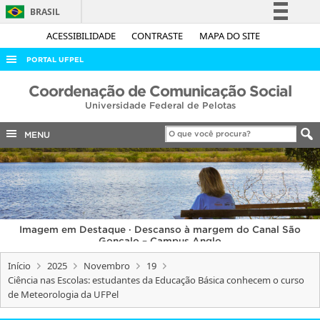
BRASIL
Simplifique!
ACESSIBILIDADE
CONTRASTE
MAPA DO SITE
Comunica BR
PORTAL UFPEL
Participe
ACESSO À INFORMAÇÃO
Coordenação de Comunicação Social
Acesso à informação
Universidade Federal de Pelotas
AUDITORIA
Legislação
COBALTO
MENU
Canais
CONCURSOS
EDITAIS
INTERNACIONAL
Imagem em Destaque · Descanso à margem do Canal São
OUVIDORIA
Gonçalo – Campus Anglo
PORTARIAS
Início
2025
Novembro
19
Ciência nas Escolas: estudantes da Educação Básica conhecem o curso
TELEFONES
de Meteorologia da UFPel