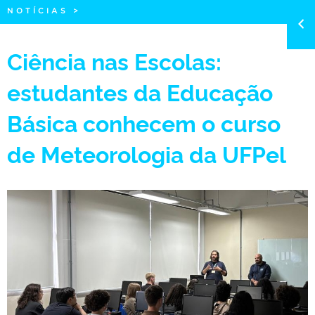
NOTÍCIAS
>
Ciência nas Escolas:
estudantes da Educação
Básica conhecem o curso
de Meteorologia da UFPel