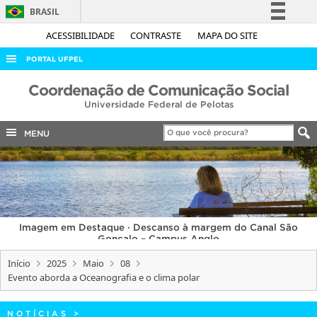
BRASIL
Simplifique!
ACESSIBILIDADE
CONTRASTE
MAPA DO SITE
Comunica BR
PORTAL UFPEL
Participe
ACESSO À INFORMAÇÃO
Coordenação de Comunicação Social
Acesso à informação
Universidade Federal de Pelotas
AUDITORIA
Legislação
COBALTO
MENU
Canais
CONCURSOS
EDITAIS
INTERNACIONAL
Imagem em Destaque · Descanso à margem do Canal São
OUVIDORIA
Gonçalo – Campus Anglo
PORTARIAS
Início
2025
Maio
08
Evento aborda a Oceanografia e o clima polar
TELEFONES
NOTÍCIAS
>