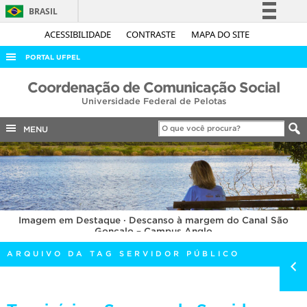
BRASIL
Simplifique!
ACESSIBILIDADE
CONTRASTE
MAPA DO SITE
Comunica BR
PORTAL UFPEL
Participe
ACESSO À INFORMAÇÃO
Coordenação de Comunicação Social
Acesso à informação
Universidade Federal de Pelotas
AUDITORIA
Legislação
COBALTO
MENU
Canais
CONCURSOS
EDITAIS
INTERNACIONAL
Imagem em Destaque · Descanso à margem do Canal São
OUVIDORIA
Gonçalo – Campus Anglo
PORTARIAS
ARQUIVO DA TAG SERVIDOR PÚBLICO
TELEFONES