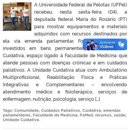
A Universidade Federal de Pelotas (UFPel)
recebeu, nesta sexta-feira (04), a
deputada federal Maria do Rosário (PT)
para mostrar equipamentos e materiais
adquiridos com recursos destinados por
ela via emenda parlamentar. Foram R$ 200 mil
investidos em bens permanentes para a Unidade
Cuidativa, espaço ligado à Faculdade de Medicina que
atende pessoas com doenças crônicas e em cuidados
paliativos. A Unidade Cuidativa atua com Ambulatório
Multiprofissional, Reabilitação Física e Práticas
Integrativas e Complementares – envolvendo
atendimento médico e fisioterápico, serviços de
enfermagem, nutrição, psicologia, serviço […]
Tags:
Comunidade
,
Cuidados Paliativos
,
Cuidativa
,
emendas
parlamentares
,
Faculdade de Medicina
,
FaMed
,
recursos
,
saúde
,
Unidade Cuidativa
.