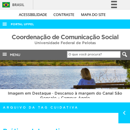
BRASIL
Simplifique!
ACESSIBILIDADE
CONTRASTE
MAPA DO SITE
Comunica BR
PORTAL UFPEL
Participe
ACESSO À INFORMAÇÃO
Coordenação de Comunicação Social
Acesso à informação
Universidade Federal de Pelotas
AUDITORIA
Legislação
COBALTO
MENU
Canais
CONCURSOS
EDITAIS
INTERNACIONAL
Imagem em Destaque · Descanso à margem do Canal São
OUVIDORIA
Gonçalo – Campus Anglo
PORTARIAS
ARQUIVO DA TAG CUIDATIVA
TELEFONES