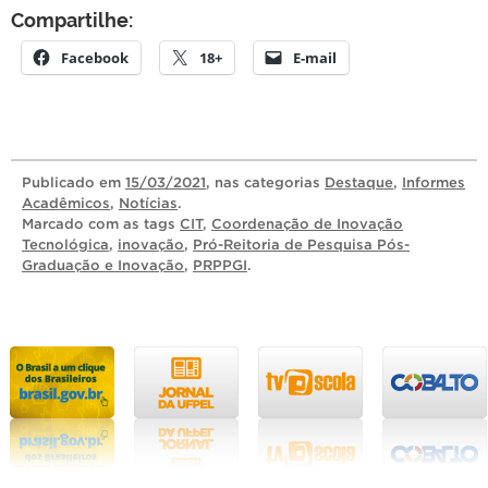
Compartilhe:
Facebook
18+
E-mail
Publicado
em
15/03/2021
, nas categorias
Destaque
,
Informes
Acadêmicos
,
Notícias
.
Marcado com as tags
CIT
,
Coordenação de Inovação
Tecnológica
,
inovação
,
Pró-Reitoria de Pesquisa Pós-
Graduação e Inovação
,
PRPPGI
.