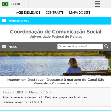
BRASIL
Simplifique!
ACESSIBILIDADE
CONTRASTE
MAPA DO SITE
Comunica BR
PORTAL UFPEL
Participe
ACESSO À INFORMAÇÃO
Coordenação de Comunicação Social
Acesso à informação
Universidade Federal de Pelotas
AUDITORIA
Legislação
COBALTO
MENU
Canais
CONCURSOS
EDITAIS
INTERNACIONAL
Imagem em Destaque · Descanso à margem do Canal São
OUVIDORIA
Gonçalo – Campus Anglo
PORTARIAS
Início
2021
Março
15
Aberta seleção interna na UFPel para grupo candidato ao
TELEFONES
credenciamento na EMBRAPII