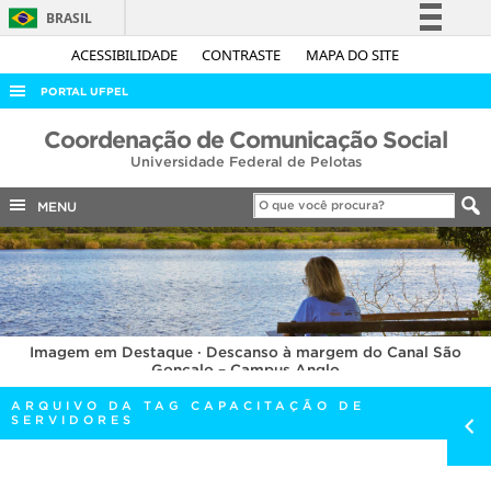
BRASIL
Simplifique!
ACESSIBILIDADE
CONTRASTE
MAPA DO SITE
Comunica BR
PORTAL UFPEL
Participe
ACESSO À INFORMAÇÃO
Coordenação de Comunicação Social
Acesso à informação
Universidade Federal de Pelotas
AUDITORIA
Legislação
COBALTO
MENU
Canais
CONCURSOS
EDITAIS
INTERNACIONAL
Imagem em Destaque · Descanso à margem do Canal São
OUVIDORIA
Gonçalo – Campus Anglo
PORTARIAS
ARQUIVO DA TAG CAPACITAÇÃO DE
SERVIDORES
TELEFONES