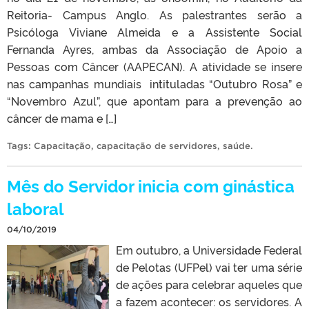
Reitoria- Campus Anglo. As palestrantes serão a
Psicóloga Viviane Almeida e a Assistente Social
Fernanda Ayres, ambas da Associação de Apoio a
Pessoas com Câncer (AAPECAN). A atividade se insere
nas campanhas mundiais intituladas “Outubro Rosa” e
“Novembro Azul”, que apontam para a prevenção ao
câncer de mama e […]
Tags:
Capacitação
,
capacitação de servidores
,
saúde
.
Mês do Servidor inicia com ginástica
laboral
04/10/2019
Em outubro, a Universidade Federal
de Pelotas (UFPel) vai ter uma série
de ações para celebrar aqueles que
a fazem acontecer: os servidores. A