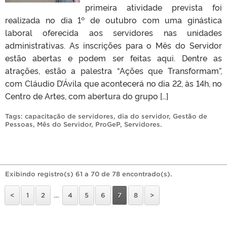
primeira atividade prevista foi
realizada no dia 1º de outubro com uma ginástica
laboral oferecida aos servidores nas unidades
administrativas. As inscrições para o Mês do Servidor
estão abertas e podem ser feitas aqui. Dentre as
atrações, estão a palestra “Ações que Transformam”,
com Cláudio D’Ávila que acontecerá no dia 22, às 14h, no
Centro de Artes, com abertura do grupo […]
Tags:
capacitação de servidores
,
dia do servidor
,
Gestão de
Pessoas
,
Mês do Servidor
,
ProGeP
,
Servidores
.
Exibindo registro(s) 61 a 70 de 78 encontrado(s).
<
1
2
…
4
5
6
7
8
>