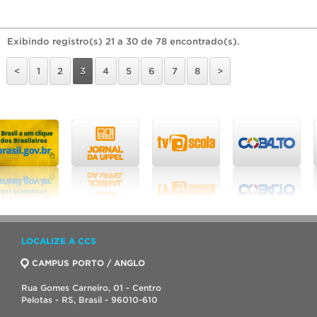
Exibindo registro(s) 21 a 30 de 78 encontrado(s).
<
1
2
3
4
5
6
7
8
>
LOCALIZE A CCS
CAMPUS PORTO / ANGLO
Rua Gomes Carneiro, 01 - Centro
Pelotas - RS, Brasil - 96010-610