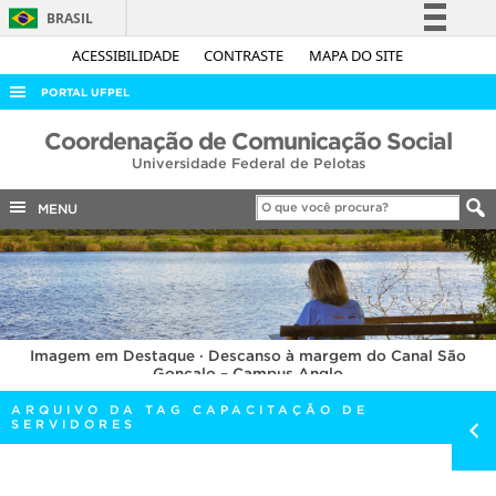
BRASIL
Simplifique!
ACESSIBILIDADE
CONTRASTE
MAPA DO SITE
Comunica BR
PORTAL UFPEL
Participe
ACESSO À INFORMAÇÃO
Coordenação de Comunicação Social
Acesso à informação
Universidade Federal de Pelotas
AUDITORIA
Legislação
COBALTO
MENU
Canais
CONCURSOS
EDITAIS
INTERNACIONAL
Imagem em Destaque · Descanso à margem do Canal São
OUVIDORIA
Gonçalo – Campus Anglo
PORTARIAS
ARQUIVO DA TAG CAPACITAÇÃO DE
SERVIDORES
TELEFONES