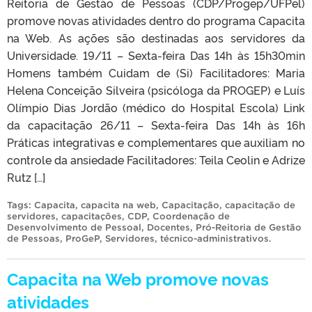
Reitoria de Gestão de Pessoas (CDP/Progep/UFPel)
promove novas atividades dentro do programa Capacita
na Web. As ações são destinadas aos servidores da
Universidade. 19/11 – Sexta-feira Das 14h às 15h30min
Homens também Cuidam de (Si) Facilitadores: Maria
Helena Conceição Silveira (psicóloga da PROGEP) e Luís
Olímpio Dias Jordão (médico do Hospital Escola) Link
da capacitação 26/11 – Sexta-feira Das 14h às 16h
Práticas integrativas e complementares que auxiliam no
controle da ansiedade Facilitadores: Teila Ceolin e Adrize
Rutz […]
Tags:
Capacita
,
capacita na web
,
Capacitação
,
capacitação de
servidores
,
capacitações
,
CDP
,
Coordenação de
Desenvolvimento de Pessoal
,
Docentes
,
Pró-Reitoria de Gestão
de Pessoas
,
ProGeP
,
Servidores
,
técnico-administrativos
.
Capacita na Web promove novas
atividades