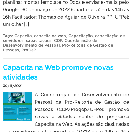
planilha; montar template no Docs e enviar e-mails pelo
Google. 30 de março de 2022 (quarta-feira) – das 14h às
16h Facilitador: Thomas de Aguiar de Oliveira PPI UFPel:
um olhar […]
Tags:
Capacita
,
capacita na web
,
Capacitação
,
capacitação de
servidores
,
capacitações
,
CDP
,
Coordenação de
Desenvolvimento de Pessoal
,
Pró-Reitoria de Gestão de
Pessoas
,
ProGeP
.
Capacita na Web promove novas
atividades
30/11/2021
A Coordenação de Desenvolvimento de
Pessoal da Pró-Reitoria de Gestão de
Pessoas (CDP/Progep/UFPel) promove
novas atividades dentro do programa
Capacita na Web. As ações são destinadas
aos servidores da Universidade. 10/12 – das 14h às 16h