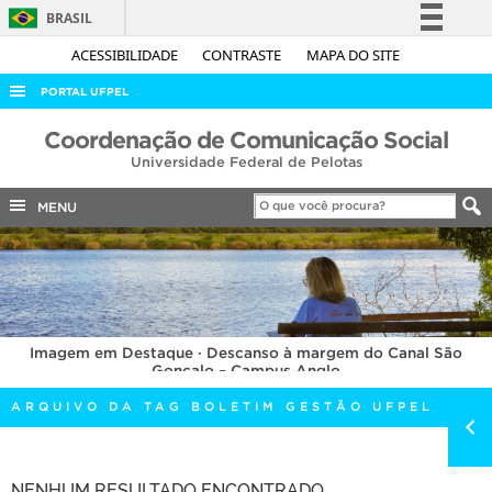
BRASIL
Simplifique!
ACESSIBILIDADE
CONTRASTE
MAPA DO SITE
Comunica BR
PORTAL UFPEL
Participe
ACESSO À INFORMAÇÃO
Coordenação de Comunicação Social
Acesso à informação
Universidade Federal de Pelotas
AUDITORIA
Legislação
COBALTO
MENU
Canais
CONCURSOS
EDITAIS
INTERNACIONAL
Imagem em Destaque · Descanso à margem do Canal São
OUVIDORIA
Gonçalo – Campus Anglo
PORTARIAS
ARQUIVO DA TAG BOLETIM GESTÃO UFPEL
TELEFONES
NENHUM RESULTADO ENCONTRADO.