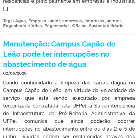
residências e principalmente em empresas e indústrias.
[…]
Tags:
Água
,
Empresa Júnior
,
empresas
,
empresas júniores
,
Engenharia Hídrica
,
Engenharias
,
Oficina
,
Sustentabilidade
.
Manutenção: Campus Capão do
Leão pode ter interrupções no
abastecimento de água
02/06/2020
Dando continuidade à limpeza das caixas d’água no
Campus Capão do Leão, em virtude da velocidade do
serviço que está sendo executado por empresa
terceirizada contratada pela UFPel, a Superintendência
de Infraestrutura da Pró-Reitoria Administrativa da
UFPel comunica que ainda poderão ocorrer
interrupções no abastecimento entre os dias 2 e 5 de
junho. Dúvidas podem ser esclarecidas através dos