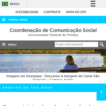
BRASIL
Simplifique!
ACESSIBILIDADE
CONTRASTE
MAPA DO SITE
Comunica BR
PORTAL UFPEL
Participe
ACESSO À INFORMAÇÃO
Coordenação de Comunicação Social
Acesso à informação
Universidade Federal de Pelotas
AUDITORIA
Legislação
COBALTO
MENU
Canais
CONCURSOS
EDITAIS
INTERNACIONAL
Imagem em Destaque · Descanso à margem do Canal São
OUVIDORIA
Gonçalo – Campus Anglo
PORTARIAS
ARQUIVO DA TAG ÁGUA
TELEFONES