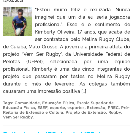
12/03/2021
“Estou muito feliz e realizada. Nunca
imaginei que um dia eu seria jogadora
profissional”. Esse é o sentimento de
Kimberly Oliveira, 17 anos, que acaba de
ser contratada pelo Melina Rugby Clube,
de Cuiabá, Mato Grosso. A jovem é a primeira atleta do
projeto “Vem Ser Rugby”, da Universidade Federal de
Pelotas (UFPel), selecionada por uma equipe
profissional. Kimberly é uma das cinco integrantes do
projeto que passaram por testes no Melina Rugby
durante o mês de fevereiro. As colegas também
causaram uma impressão positiva […]
Tags:
Comunidade
,
Educação Física
,
Escola Superior de
Educação Física
,
ESEF
,
esporte
,
esportes
,
Extensão
,
PREC
,
Pró-
Reitoria de Extensão e Cultura
,
Projeto de Extensão
,
Rugby
,
Vem Ser Rugby
.