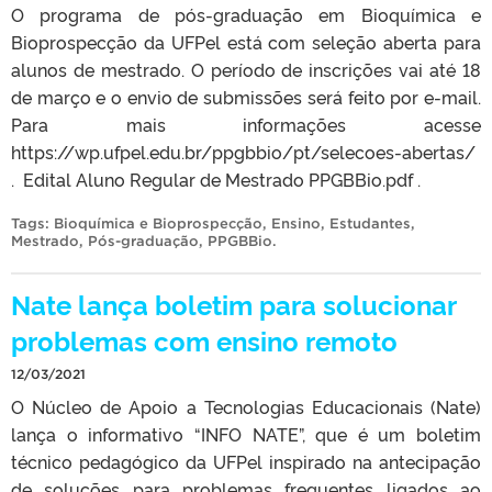
O programa de pós-graduação em Bioquímica e
Bioprospecção da UFPel está com seleção aberta para
alunos de mestrado. O período de inscrições vai até 18
de março e o envio de submissões será feito por e-mail.
Para mais informações acesse
https://wp.ufpel.edu.br/ppgbbio/pt/selecoes-abertas/
. Edital Aluno Regular de Mestrado PPGBBio.pdf .
Tags:
Bioquímica e Bioprospecção
,
Ensino
,
Estudantes
,
Mestrado
,
Pós-graduação
,
PPGBBio
.
Nate lança boletim para solucionar
problemas com ensino remoto
12/03/2021
O Núcleo de Apoio a Tecnologias Educacionais (Nate)
lança o informativo “INFO NATE”, que é um boletim
técnico pedagógico da UFPel inspirado na antecipação
de soluções para problemas frequentes ligados ao