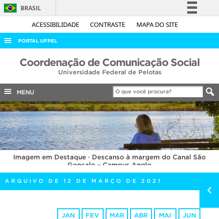
BRASIL
Simplifique!
ACESSIBILIDADE
CONTRASTE
MAPA DO SITE
Comunica BR
PORTAL UFPEL
Participe
ACESSO À INFORMAÇÃO
Coordenação de Comunicação Social
Acesso à informação
Universidade Federal de Pelotas
AUDITORIA
Legislação
COBALTO
MENU
Canais
CONCURSOS
EDITAIS
INTERNACIONAL
Imagem em Destaque · Descanso à margem do Canal São
OUVIDORIA
Gonçalo – Campus Anglo
PORTARIAS
ARQUIVO DE 12 DE MARÇO DE 2021
TELEFONES
JAN
FEV
MAR
ABR
MAI
JUN