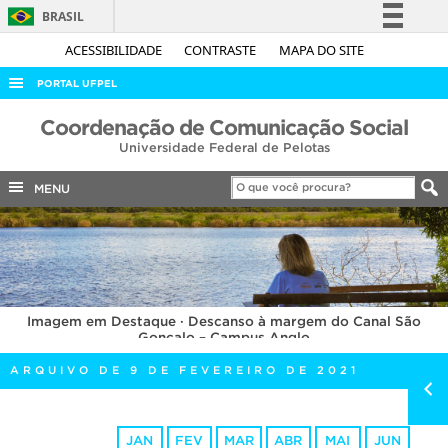
BRASIL
Simplifique!
ACESSIBILIDADE
CONTRASTE
MAPA DO SITE
Comunica BR
PORTAL UFPEL
Participe
ACESSO À INFORMAÇÃO
Coordenação de Comunicação Social
Acesso à informação
Universidade Federal de Pelotas
AUDITORIA
Legislação
COBALTO
MENU
Canais
CONCURSOS
EDITAIS
INTERNACIONAL
Imagem em Destaque · Descanso à margem do Canal São
OUVIDORIA
Gonçalo – Campus Anglo
PORTARIAS
ARQUIVO DE 9 DE FEVEREIRO DE 2021
TELEFONES
JAN
FEV
MAR
ABR
MAI
JUN