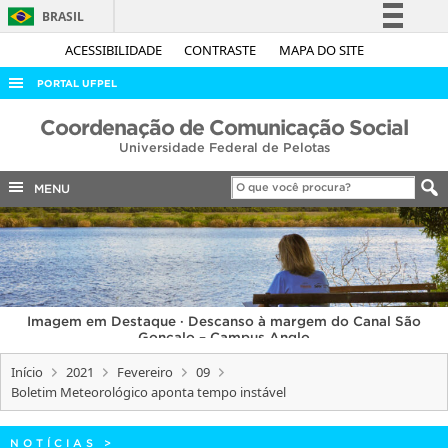
BRASIL
Simplifique!
ACESSIBILIDADE
CONTRASTE
MAPA DO SITE
Comunica BR
PORTAL UFPEL
Participe
ACESSO À INFORMAÇÃO
Coordenação de Comunicação Social
Acesso à informação
Universidade Federal de Pelotas
AUDITORIA
Legislação
COBALTO
MENU
Canais
CONCURSOS
EDITAIS
INTERNACIONAL
Imagem em Destaque · Descanso à margem do Canal São
OUVIDORIA
Gonçalo – Campus Anglo
PORTARIAS
Início
2021
Fevereiro
09
Boletim Meteorológico aponta tempo instável
TELEFONES
NOTÍCIAS
>