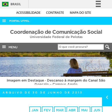
BRASIL
Simplifique!
ACESSIBILIDADE
CONTRASTE
MAPA DO SITE
Comunica BR
PORTAL UFPEL
Participe
ACESSO À INFORMAÇÃO
Coordenação de Comunicação Social
Acesso à informação
Universidade Federal de Pelotas
AUDITORIA
Legislação
COBALTO
MENU
Canais
CONCURSOS
EDITAIS
INTERNACIONAL
Imagem em Destaque · Descanso à margem do Canal São
OUVIDORIA
Gonçalo – Campus Anglo
PORTARIAS
ARQUIVO DE 30 DE JUNHO DE 2013
TELEFONES
JAN
FEV
MAR
ABR
MAI
JUN