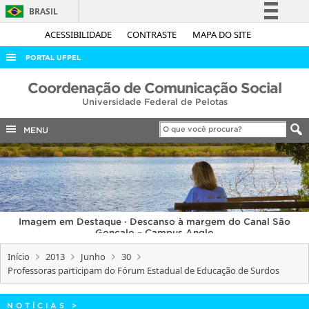
BRASIL
Simplifique!
ACESSIBILIDADE
CONTRASTE
MAPA DO SITE
Comunica BR
PORTAL UFPEL
Participe
ACESSO À INFORMAÇÃO
Coordenação de Comunicação Social
Acesso à informação
Universidade Federal de Pelotas
AUDITORIA
Legislação
COBALTO
MENU
Canais
CONCURSOS
EDITAIS
INTERNACIONAL
Imagem em Destaque · Descanso à margem do Canal São
OUVIDORIA
Gonçalo – Campus Anglo
PORTARIAS
Início
2013
Junho
30
Professoras participam do Fórum Estadual de Educação de Surdos
TELEFONES
NOTÍCIAS
>