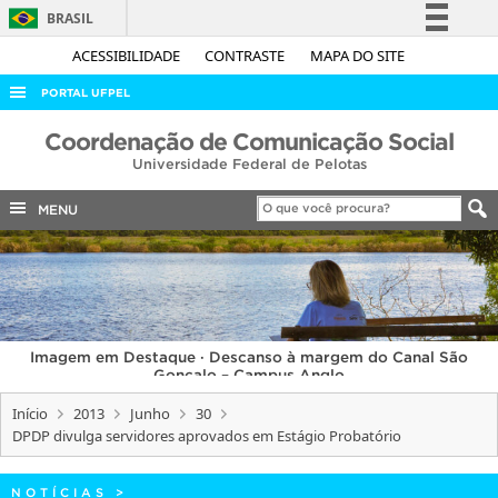
BRASIL
Simplifique!
ACESSIBILIDADE
CONTRASTE
MAPA DO SITE
Comunica BR
PORTAL UFPEL
Participe
ACESSO À INFORMAÇÃO
Coordenação de Comunicação Social
Acesso à informação
Universidade Federal de Pelotas
AUDITORIA
Legislação
COBALTO
MENU
Canais
CONCURSOS
EDITAIS
INTERNACIONAL
Imagem em Destaque · Descanso à margem do Canal São
OUVIDORIA
Gonçalo – Campus Anglo
PORTARIAS
Início
2013
Junho
30
DPDP divulga servidores aprovados em Estágio Probatório
TELEFONES
NOTÍCIAS
>