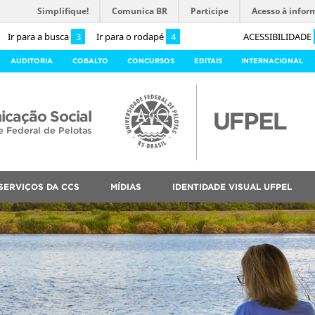
Simplifique!
Comunica BR
Participe
Acesso à infor
Ir para a busca
3
Ir para o rodapé
4
ACESSIBILIDADE
AUDITORIA
COBALTO
CONCURSOS
EDITAIS
INTERNACIONAL
cação Social
e Federal de Pelotas
SERVIÇOS DA CCS
MÍDIAS
IDENTIDADE VISUAL UFPEL