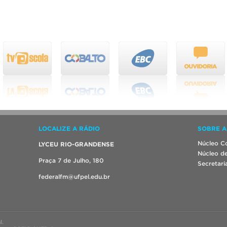
LOCALIZE A RÁDIO
SOBRE A
Núcleo Co
LYCEU RIO-GRANDENSE
Núcleo de
Praça 7 de Julho, 180
Secretari
federalfm@ufpel.edu.br
l.