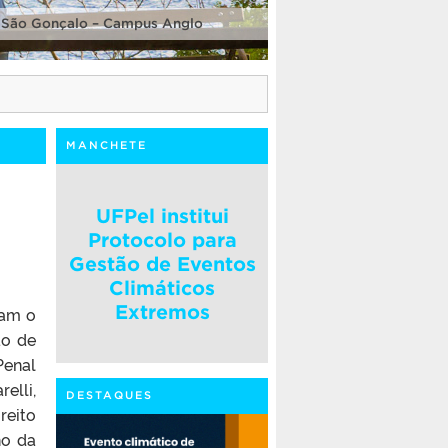
 São Gonçalo – Campus Anglo
MANCHETE
UFPel institui
Protocolo para
Gestão de Eventos
Climáticos
Extremos
zam o
ão de
Penal
elli,
DESTAQUES
reito
ho da