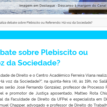
Imagem em Destaque · Descanso à margem do Canal
ealiza debate sobre Plebiscito ou Referendo: Há voz da Sociedade?
ebate sobre Plebiscito ou
oz da Sociedade?
dade de Direito e o Centro Acadêmico Ferreira Viana reali
á voz da Sociedade?”, na quinta-feira (4), às 19h, no Sal
tes serão José Fernando Gonzalez, professor de Processo 
el e promotor de Justiça aposentado, Matteo Rota Chiar
nal da Faculdade de Direito da UFPel e especialista em Di
muel Chapper, advogado e professor de Direito do Trabal