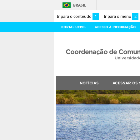
BRASIL
Ir para o conteúdo
1
Ir para o menu
2
PORTAL UFPEL
ACESSO À INFORMAÇÃO
Coordenação de Comuni
Universidad
NOTÍCIAS
ACESSAR OS 