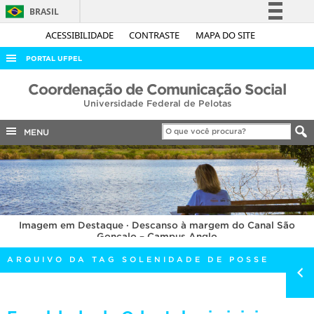
BRASIL
Simplifique!
ACESSIBILIDADE
CONTRASTE
MAPA DO SITE
Comunica BR
PORTAL UFPEL
Participe
ACESSO À INFORMAÇÃO
Coordenação de Comunicação Social
Acesso à informação
Universidade Federal de Pelotas
AUDITORIA
Legislação
COBALTO
MENU
Canais
CONCURSOS
EDITAIS
INTERNACIONAL
Imagem em Destaque · Descanso à margem do Canal São
OUVIDORIA
Gonçalo – Campus Anglo
PORTARIAS
ARQUIVO DA TAG SOLENIDADE DE POSSE
TELEFONES