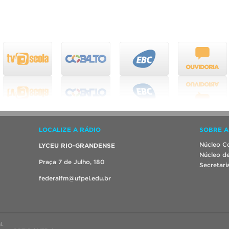
LOCALIZE A RÁDIO
SOBRE A
Núcleo Co
LYCEU RIO-GRANDENSE
Núcleo de
Praça 7 de Julho, 180
Secretari
federalfm@ufpel.edu.br
l.