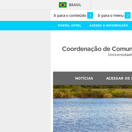
BRASIL
Ir para o conteúdo
1
Ir para o menu
2
PORTAL UFPEL
ACESSO À INFORMAÇÃO
Coordenação de Comuni
Universidad
NOTÍCIAS
ACESSAR OS 