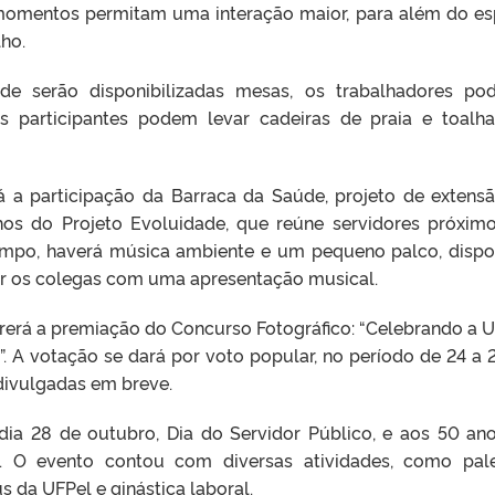
momentos permitam uma interação maior, para além do e
lho.
de serão disponibilizadas mesas, os trabalhadores po
Os participantes podem levar cadeiras de praia e toalh
á a participação da Barraca da Saúde, projeto de extens
hos do Projeto Evoluidade, que reúne servidores próxim
empo, haverá música ambiente e um pequeno palco, dispo
ar os colegas com uma apresentação musical.
rerá a premiação do Concurso Fotográfico: “Celebrando a U
. A votação se dará por voto popular, no período de 24 a 
divulgadas em breve.
dia 28 de outubro, Dia do Servidor Público, e aos 50 an
 O evento contou com diversas atividades, como pale
us da UFPel e ginástica laboral.