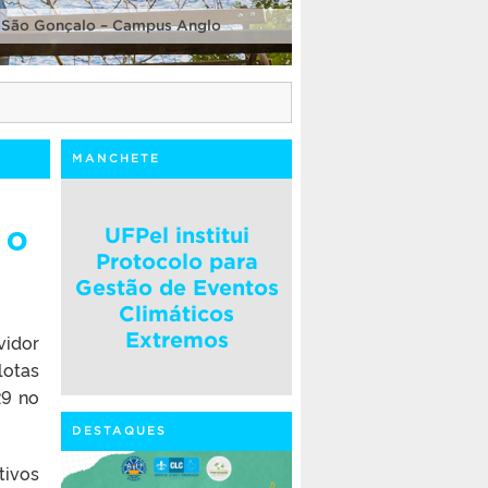
 São Gonçalo – Campus Anglo
MANCHETE
 o
UFPel institui
Protocolo para
Gestão de Eventos
Climáticos
Extremos
vidor
lotas
29 no
DESTAQUES
tivos