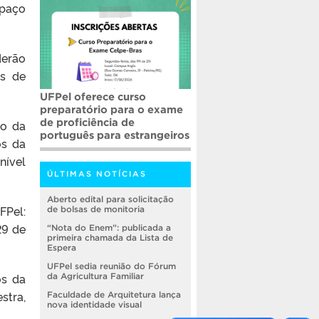
spaço
derão
as de
UFPel oferece curso
preparatório para o exame
de proficiência de
ão da
português para estrangeiros
os da
nível
ÚLTIMAS NOTÍCIAS
Aberto edital para solicitação
FPel:
de bolsas de monitoria
29 de
“Nota do Enem”: publicada a
primeira chamada da Lista de
Espera
UFPel sedia reunião do Fórum
os da
da Agricultura Familiar
stra,
Faculdade de Arquitetura lança
nova identidade visual