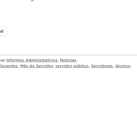
il
rias
Informes Administrativos
,
Notícias
.
Docentes
,
Mês do Servidor
,
servidor público
,
Servidores
,
técnico-