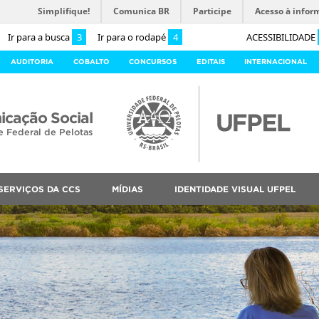
Simplifique!
Comunica BR
Participe
Acesso à infor
Ir para a busca
3
Ir para o rodapé
4
ACESSIBILIDADE
AUDITORIA
COBALTO
CONCURSOS
EDITAIS
INTERNACIONAL
cação Social
e Federal de Pelotas
SERVIÇOS DA CCS
MÍDIAS
IDENTIDADE VISUAL UFPEL