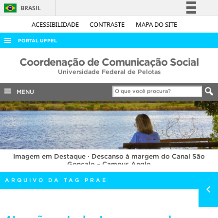
BRASIL
Simplifique!
ACESSIBILIDADE
CONTRASTE
MAPA DO SITE
Comunica BR
PORTAL UFPEL
Participe
ACESSO À INFORMAÇÃO
Coordenação de Comunicação Social
Acesso à informação
Universidade Federal de Pelotas
AUDITORIA
Legislação
COBALTO
MENU
Canais
CONCURSOS
EDITAIS
INTERNACIONAL
Imagem em Destaque · Descanso à margem do Canal São
OUVIDORIA
Gonçalo – Campus Anglo
PORTARIAS
ARQUIVO DA TAG PRAE
TELEFONES