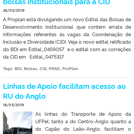
bolsas institucionais para a CID
26/03/2019
A Proplan está divulgando um novo Edital das Bolsas de
Desenvolvimento Institucional que contém errata de
informações referentes às vagas da Coordenação de
Inclusão e Diversidade (CID). Veja o novo edital retificado
do BDI em Edital_0459057 e o edital com as correções
da CID em Edital_0475317 .
Tags:
BDI
,
Bolsas
,
CID
,
PRAE
,
ProPlan
.
Linhas de Apoio facilitam acesso ao
RU do Anglo
18/03/2019
As linhas do Transporte de Apoio da
UFPel, tanto a do Centro-Anglo quanto a
do Capão do Leão-Anglo, facilitam o