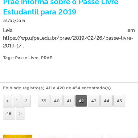
Prae informa sobre o Passe Livre
Estudantil para 2019
26/02/2019
Leia em
https://wp.ufpel.edu.br/prae/2019/02/26/passe-livre-
2019-1/ .
Tags:
Passe Livre
,
PRAE
.
Exibindo registro(s) 411 a 420 de 454 encontrado(s).
<
1
2
…
39
40
41
42
43
44
45
46
>