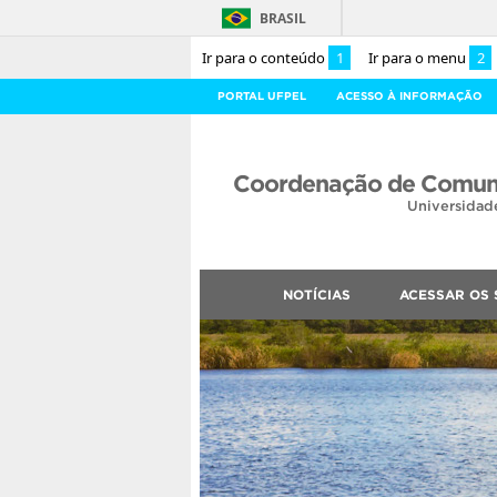
BRASIL
Ir para o conteúdo
1
Ir para o menu
2
PORTAL UFPEL
ACESSO À INFORMAÇÃO
Coordenação de Comuni
Universidad
NOTÍCIAS
ACESSAR OS 