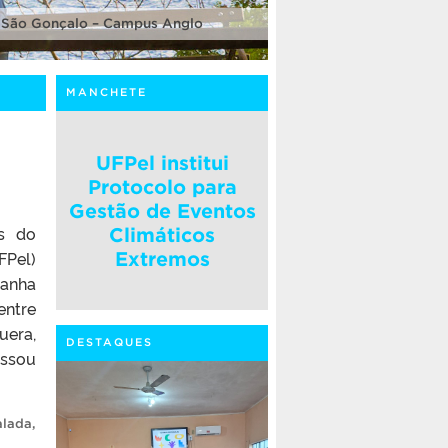
 São Gonçalo – Campus Anglo
MANCHETE
UFPel institui
Protocolo para
Gestão de Eventos
es do
Climáticos
FPel)
Extremos
panha
entre
uera,
DESTAQUES
assou
alada
,