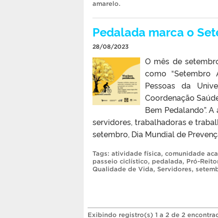
amarelo
.
Pedalada marca o Se
28/08/2023
O mês de setembro
como “Setembro Am
Pessoas da Unive
Coordenação Saúde 
Bem Pedalando”. A 
servidores, trabalhadoras e trabal
setembro, Dia Mundial de Prevençã
Tags:
atividade física
,
comunidade ac
passeio ciclístico
,
pedalada
,
Pró-Reito
Qualidade de Vida
,
Servidores
,
setemb
Exibindo registro(s) 1 a 2 de 2 encontra