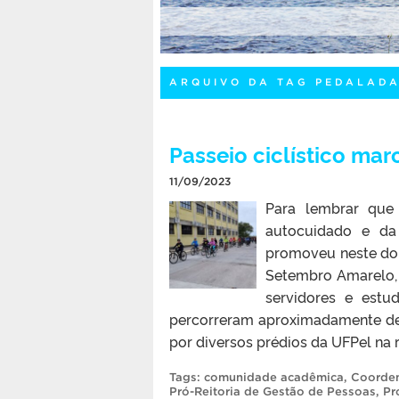
ARQUIVO DA TAG PEDALAD
Passeio ciclístico ma
11/09/2023
Para lembrar que 
autocuidado e da 
promoveu neste dom
Setembro Amarelo, 
servidores e estu
percorreram aproximadamente dez
por diversos prédios da UFPel na r
Tags:
comunidade acadêmica
,
Coorden
Pró-Reitoria de Gestão de Pessoas
,
Pr