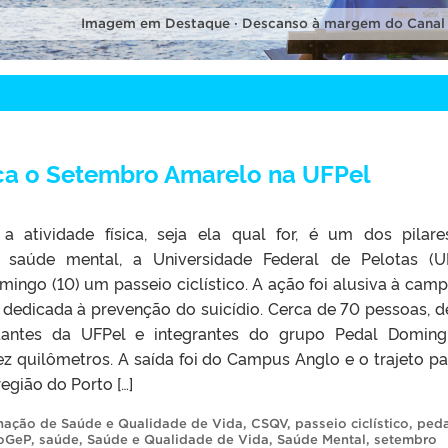
Imagem em Destaque · Descanso à margem do Canal
A
rca o Setembro Amarelo na UFPel
a atividade física, seja ela qual for, é um dos pilar
saúde mental, a Universidade Federal de Pelotas (U
ingo (10) um passeio ciclístico. A ação foi alusiva à cam
dedicada à prevenção do suicídio. Cerca de 70 pessoas, d
dantes da UFPel e integrantes do grupo Pedal Doming
 quilômetros. A saída foi do Campus Anglo e o trajeto p
egião do Porto […]
ação de Saúde e Qualidade de Vida
,
CSQV
,
passeio ciclístico
,
ped
oGeP
,
saúde
,
Saúde e Qualidade de Vida
,
Saúde Mental
,
setembro