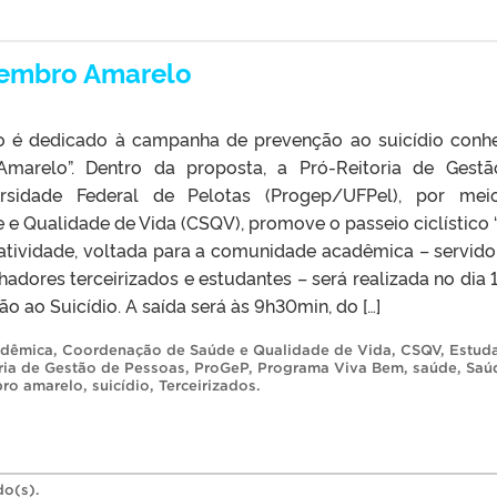
tembro Amarelo
 é dedicado à campanha de prevenção ao suicídio conh
arelo”. Dentro da proposta, a Pró-Reitoria de Gest
rsidade Federal de Pelotas (Progep/UFPel), por mei
e Qualidade de Vida (CSQV), promove o passeio ciclístico 
atividade, voltada para a comunidade acadêmica – servido
hadores terceirizados e estudantes – será realizada no dia 
o ao Suicídio. A saída será às 9h30min, do […]
adêmica
,
Coordenação de Saúde e Qualidade de Vida
,
CSQV
,
Estud
ria de Gestão de Pessoas
,
ProGeP
,
Programa Viva Bem
,
saúde
,
Saú
ro amarelo
,
suicídio
,
Terceirizados
.
do(s).