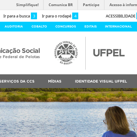
Simplifique!
Comunica BR
Participe
Acesso à infor
Ir para a busca
3
Ir para o rodapé
4
ACESSIBILIDADE
AUDITORIA
COBALTO
CONCURSOS
EDITAIS
INTERNACIONAL
cação Social
e Federal de Pelotas
SERVIÇOS DA CCS
MÍDIAS
IDENTIDADE VISUAL UFPEL