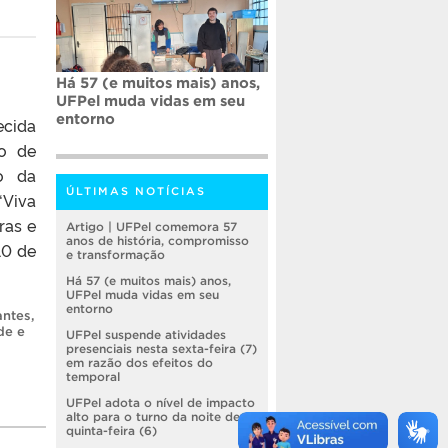
Há 57 (e muitos mais) anos,
UFPel muda vidas em seu
entorno
ecida
ão de
o da
ÚLTIMAS NOTÍCIAS
“Viva
ras e
Artigo | UFPel comemora 57
anos de história, compromisso
10 de
e transformação
Há 57 (e muitos mais) anos,
UFPel muda vidas em seu
entorno
antes
,
de e
UFPel suspende atividades
presenciais nesta sexta-feira (7)
em razão dos efeitos do
temporal
UFPel adota o nível de impacto
alto para o turno da noite de
quinta-feira (6)