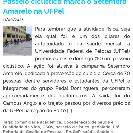
Passeio ciclístico marca o Setembro
Amarelo na UFPel
11/09/2023
Para lembrar que a atividade física, seja
ela qual for, é um dos pilares do
autocuidado e da saúde mental, a
Universidade Federal de Pelotas (UFPel)
promoveu neste domingo (10) um passeio
ciclístico. A ação foi alusiva à campanha Setembro
Amarelo, dedicada à prevenção do suicídio. Cerca de 70
pessoas, dentre servidores e estudantes da UFPel e
integrantes do grupo Pedal Dominguera, percorreram
aproximadamente dez quilômetros. A saída foi do
Campus Anglo e o trajeto passou por diversos prédios
da UFPel na região do Porto […]
Tags:
comunidade acadêmica
,
Coordenação de Saúde e
Qualidade de Vida
,
CSQV
,
passeio ciclístico
,
pedalada
,
Pró-
Reitoria de Gestão de Pessoas
,
ProGeP
,
saúde
,
Saúde e