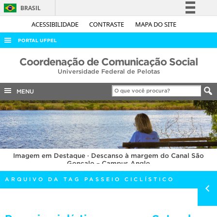
BRASIL
Simplifique!
ACESSIBILIDADE
CONTRASTE
MAPA DO SITE
Comunica BR
PORTAL UFPEL
Participe
ACESSO À INFORMAÇÃO
Coordenação de Comunicação Social
Acesso à informação
Universidade Federal de Pelotas
AUDITORIA
Legislação
COBALTO
MENU
Canais
CONCURSOS
EDITAIS
INTERNACIONAL
Imagem em Destaque · Descanso à margem do Canal São
OUVIDORIA
Gonçalo – Campus Anglo
PORTARIAS
ARQUIVO DA TAG PASSEIO CICLÍSTICO
TELEFONES