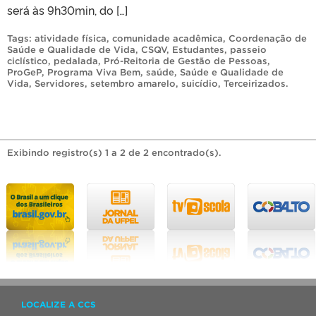
será às 9h30min, do […]
Tags:
atividade física
,
comunidade acadêmica
,
Coordenação de
Saúde e Qualidade de Vida
,
CSQV
,
Estudantes
,
passeio
ciclístico
,
pedalada
,
Pró-Reitoria de Gestão de Pessoas
,
ProGeP
,
Programa Viva Bem
,
saúde
,
Saúde e Qualidade de
Vida
,
Servidores
,
setembro amarelo
,
suicídio
,
Terceirizados
.
Exibindo registro(s) 1 a 2 de 2 encontrado(s).
LOCALIZE A CCS