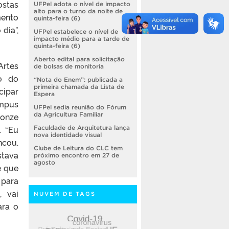
stas
UFPel adota o nível de impacto
alto para o turno da noite de
mento
quinta-feira (6)
dia”,
UFPel estabelece o nível de
impacto médio para a tarde de
quinta-feira (6)
Aberto edital para solicitação
Artes
de bolsas de monitoria
io do
“Nota do Enem”: publicada a
primeira chamada da Lista de
cipar
Espera
ampus
UFPel sedia reunião do Fórum
onze
da Agricultura Familiar
. “Eu
Faculdade de Arquitetura lança
nova identidade visual
ncou.
Clube de Leitura do CLC tem
stava
próximo encontro em 27 de
agosto
e que
 para
 vai
NUVEM DE TAGS
ara o