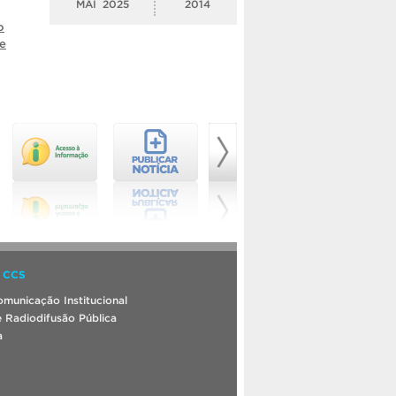
MAI
2025
2014
o
e
 CCS
municação Institucional
 Radiodifusão Pública
a