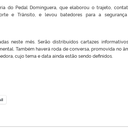
ria do Pedal Dominguera, que elaborou o trajeto, conta
porte e Trânsito, e levou batedores para a seguranç
adas neste mês. Serão distribuídos cartazes informativo
mental. Também haverá roda de conversa, promovida no â
ora, cujo tema e data ainda estão sendo definidos.
il