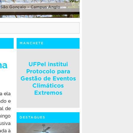
 São Gonçalo – Campus Anglo
MANCHETE
na
UFPel institui
Protocolo para
Gestão de Eventos
Climáticos
Extremos
a ela
ado e
al de
mingo
DESTAQUES
usiva
ada à