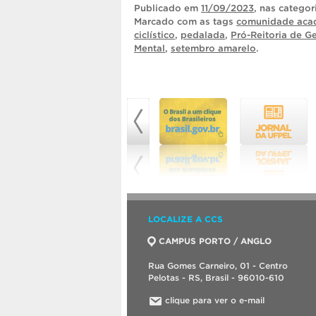
Publicado
em
11/09/2023
, nas catego
Marcado com as tags
comunidade aca
ciclístico
,
pedalada
,
Pró-Reitoria de G
Mental
,
setembro amarelo
.
LOCALIZE A CCS
CAMPUS PORTO / ANGLO
Rua Gomes Carneiro, 01 - Centro
Pelotas - RS, Brasil - 96010-610
clique para ver o e-mail