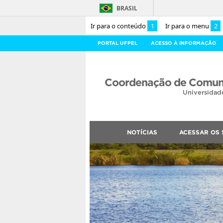
BRASIL
Ir para o conteúdo
1
Ir para o menu
2
PORTAL UFPEL
ACESSO À INFORMAÇÃO
Coordenação de Comuni
Universidad
NOTÍCIAS
ACESSAR OS 