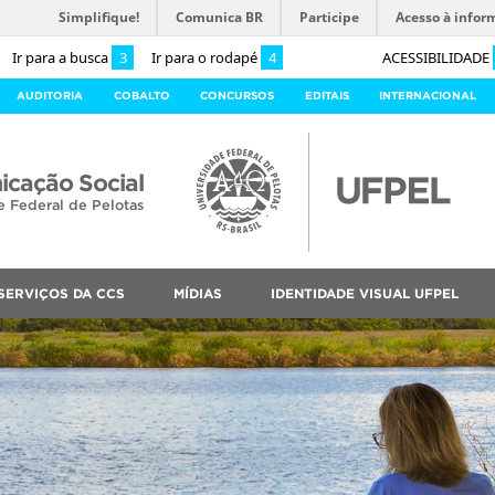
Simplifique!
Comunica BR
Participe
Acesso à infor
Ir para a busca
3
Ir para o rodapé
4
ACESSIBILIDADE
AUDITORIA
COBALTO
CONCURSOS
EDITAIS
INTERNACIONAL
cação Social
e Federal de Pelotas
SERVIÇOS DA CCS
MÍDIAS
IDENTIDADE VISUAL UFPEL