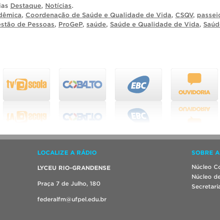
rias
Destaque
,
Notícias
.
dêmica
,
Coordenação de Saúde e Qualidade de Vida
,
CSQV
,
passei
estão de Pessoas
,
ProGeP
,
saúde
,
Saúde e Qualidade de Vida
,
Saúd
LOCALIZE A RÁDIO
SOBRE A
Núcleo Co
LYCEU RIO-GRANDENSE
Núcleo de
Praça 7 de Julho, 180
Secretari
federalfm@ufpel.edu.br