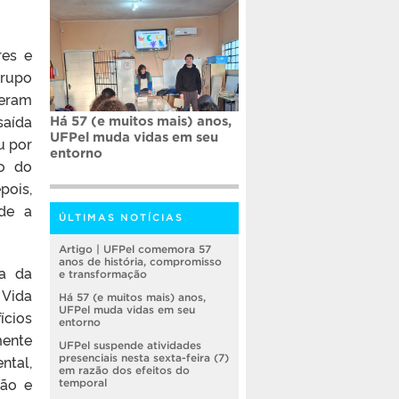
res e
grupo
eram
saída
Há 57 (e muitos mais) anos,
UFPel muda vidas em seu
u por
entorno
ão do
pois,
nde a
ÚLTIMAS NOTÍCIAS
Artigo | UFPel comemora 57
anos de história, compromisso
va da
e transformação
 Vida
Há 57 (e muitos mais) anos,
UFPel muda vidas em seu
ícios
entorno
ente
UFPel suspende atividades
tal,
presenciais nesta sexta-feira (7)
em razão dos efeitos do
são e
temporal