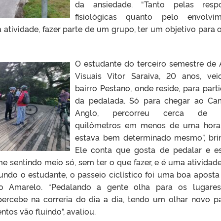
da ansiedade. “Tanto pelas respo
fisiológicas quanto pelo envolvi
atividade, fazer parte de um grupo, ter um objetivo para o 
O estudante do terceiro semestre de 
Visuais Vitor Saraiva, 20 anos, ve
bairro Pestano, onde reside, para parti
da pedalada. Só para chegar ao C
Anglo, percorreu cerca de 
quilômetros em menos de uma hora
estava bem determinado mesmo”, bri
Ele conta que gosta de pedalar e e
me sentindo meio só, sem ter o que fazer, e é uma atividad
undo o estudante, o passeio ciclístico foi uma boa aposta
 Amarelo. “Pedalando a gente olha para os lugares,
ercebe na correria do dia a dia, tendo um olhar novo p
tos vão fluindo”, avaliou.