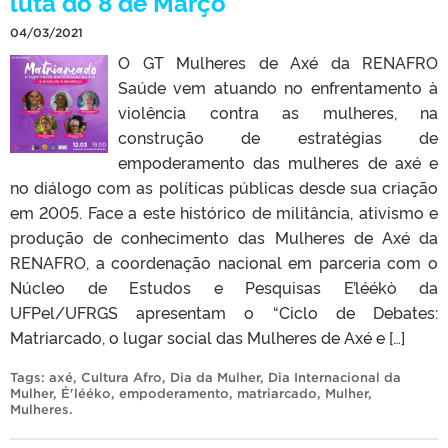
luta do 8 de Março
04/03/2021
O GT Mulheres de Axé da RENAFRO
Saúde vem atuando no enfrentamento à
violência contra as mulheres, na
construção de estratégias de
empoderamento das mulheres de axé e
no diálogo com as políticas públicas desde sua criação
em 2005. Face a este histórico de militância, ativismo e
produção de conhecimento das Mulheres de Axé da
RENAFRO, a coordenação nacional em parceria com o
Núcleo de Estudos e Pesquisas E’léékò da
UFPel/UFRGS apresentam o “Ciclo de Debates:
Matriarcado, o lugar social das Mulheres de Axé e […]
Tags:
axé
,
Cultura Afro
,
Dia da Mulher
,
Dia Internacional da
Mulher
,
É'lééko
,
empoderamento
,
matriarcado
,
Mulher
,
Mulheres
.