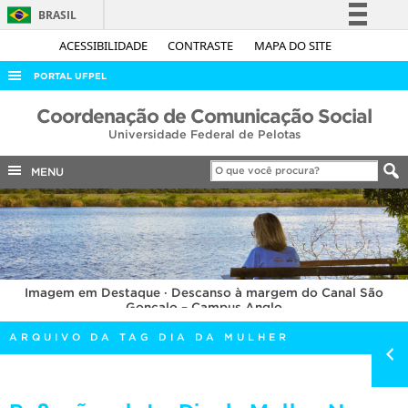
BRASIL
Simplifique!
ACESSIBILIDADE
CONTRASTE
MAPA DO SITE
Comunica BR
PORTAL UFPEL
Participe
ACESSO À INFORMAÇÃO
Coordenação de Comunicação Social
Acesso à informação
Universidade Federal de Pelotas
AUDITORIA
Legislação
COBALTO
MENU
Canais
CONCURSOS
EDITAIS
INTERNACIONAL
Imagem em Destaque · Descanso à margem do Canal São
OUVIDORIA
Gonçalo – Campus Anglo
PORTARIAS
ARQUIVO DA TAG DIA DA MULHER
TELEFONES