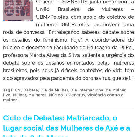
Gênero – D’GENERUS juntamente com a
União Brasileira de Mulheres –
UBM/Pelotas, com apoio do coletivo de
mulheres 8M-Pelotas promovem uma
roda de conversa “Entrelaçando saberes: debate sobre
os desafios do feminismo hoje”. A coordenadora do
Núcleo e docente da Faculdade de Educação da UFPel,
professora Márcia Alves da Silva, salienta a urgência do
debate sobre os desafios enfrentados pelas mulheres
brasileiras, pois seus já difíceis contextos de vida têm
sido agravados pela pandemia do coronavírus, que se […]
Tags:
8M
,
Debate
,
Dia da Mulher
,
Dia Internacional da Mulher
,
live
,
Mulher
,
Mulheres
,
Núcleo D'Generus
,
violência contra a
mulher
.
Ciclo de Debates: Matriarcado, o
lugar social das Mulheres de Axé e a