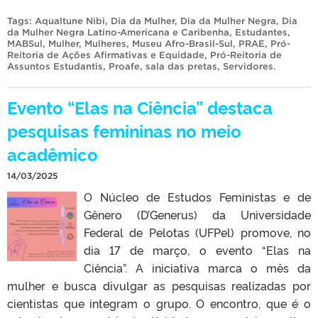
Tags:
Aqualtune Nibi
,
Dia da Mulher
,
Dia da Mulher Negra
,
Dia
da Mulher Negra Latino-Americana e Caribenha
,
Estudantes
,
MABSul
,
Mulher
,
Mulheres
,
Museu Afro-Brasil-Sul
,
PRAE
,
Pró-
Reitoria de Ações Afirmativas e Equidade
,
Pró-Reitoria de
Assuntos Estudantis
,
Proafe
,
sala das pretas
,
Servidores
.
Evento “Elas na Ciência” destaca
pesquisas femininas no meio
acadêmico
14/03/2025
O Núcleo de Estudos Feministas e de
Gênero (D’Generus) da Universidade
Federal de Pelotas (UFPel) promove, no
dia 17 de março, o evento “Elas na
Ciência”. A iniciativa marca o mês da
mulher e busca divulgar as pesquisas realizadas por
cientistas que integram o grupo. O encontro, que é o