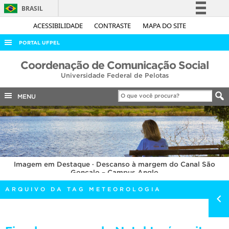
BRASIL
Simplifique!
ACESSIBILIDADE
CONTRASTE
MAPA DO SITE
Comunica BR
PORTAL UFPEL
Participe
ACESSO À INFORMAÇÃO
Coordenação de Comunicação Social
Acesso à informação
Universidade Federal de Pelotas
AUDITORIA
Legislação
COBALTO
MENU
Canais
CONCURSOS
EDITAIS
INTERNACIONAL
Imagem em Destaque · Descanso à margem do Canal São
OUVIDORIA
Gonçalo – Campus Anglo
PORTARIAS
ARQUIVO DA TAG METEOROLOGIA
TELEFONES