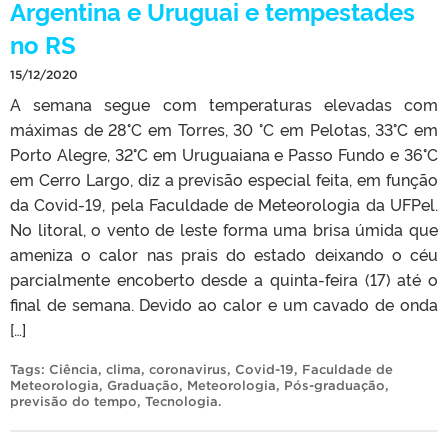
Argentina e Uruguai e tempestades
no RS
15/12/2020
A semana segue com temperaturas elevadas com
máximas de 28°C em Torres, 30 °C em Pelotas, 33°C em
Porto Alegre, 32°C em Uruguaiana e Passo Fundo e 36°C
em Cerro Largo, diz a previsão especial feita, em função
da Covid-19, pela Faculdade de Meteorologia da UFPel.
No litoral, o vento de leste forma uma brisa úmida que
ameniza o calor nas prais do estado deixando o céu
parcialmente encoberto desde a quinta-feira (17) até o
final de semana. Devido ao calor e um cavado de onda
[…]
Tags:
Ciência
,
clima
,
coronavirus
,
Covid-19
,
Faculdade de
Meteorologia
,
Graduação
,
Meteorologia
,
Pós-graduação
,
previsão do tempo
,
Tecnologia
.