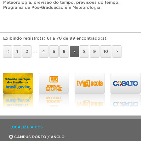
Meteorologia
,
previsão do tempo
,
previsões do tempo
,
Programa de Pós-Graduação em Meteorologia
.
Exibindo registro(s) 61 a 70 de 99 encontrado(s).
<
1
2
…
4
5
6
7
8
9
10
>
LOCALIZE A CCS
CAMPUS PORTO / ANGLO