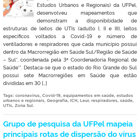
Estudos Urbanos e Regionais) da UFPel,
desenvolveu mapeamentos que
demonstram a disponibilidade de
estruturas de leitos de UTIs (adulto I, II e III), leitos
específicos voltados a Covid-19 e número de
ventiladores e respiradores que cada município possui
dentro da Macrorregião em Saúde Sul/Região de Saúde
– Sul*, coordenada pela 3ª Coordenadoria Regional de
Saúde**. Destaca-se que o estado do Rio Grande do Sul
possui sete Macrorregiões em Saúde que estão
divididas em 30 […]
Tags:
coronavirus
,
Covid-19
,
equipamentos em saúde
,
estudos
urbanos e regionais
,
Geografia
,
ICH
,
Leur
,
respiradores
,
saúde
,
UTIs
,
Zona Sul
.
Grupo de pesquisa da UFPel mapeia
principais rotas de dispersão do vírus