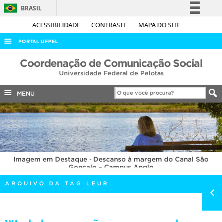
BRASIL
Simplifique!
ACESSIBILIDADE
CONTRASTE
MAPA DO SITE
Comunica BR
PORTAL UFPEL
Participe
ACESSO À INFORMAÇÃO
Coordenação de Comunicação Social
Acesso à informação
Universidade Federal de Pelotas
AUDITORIA
Legislação
COBALTO
MENU
Canais
CONCURSOS
EDITAIS
INTERNACIONAL
Imagem em Destaque · Descanso à margem do Canal São
OUVIDORIA
Gonçalo – Campus Anglo
PORTARIAS
ARQUIVO DA TAG LEUR
TELEFONES