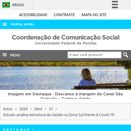
BRASIL
Simplifique!
ACESSIBILIDADE
CONTRASTE
MAPA DO SITE
Comunica BR
PORTAL UFPEL
Participe
ACESSO À INFORMAÇÃO
Coordenação de Comunicação Social
Acesso à informação
Universidade Federal de Pelotas
AUDITORIA
Legislação
COBALTO
MENU
Canais
CONCURSOS
EDITAIS
INTERNACIONAL
Imagem em Destaque · Descanso à margem do Canal São
OUVIDORIA
Gonçalo – Campus Anglo
PORTARIAS
Início
2020
Abril
27
Estudo analisa estrutura da Saúde na Zona Sul frente à Covid-19
TELEFONES
DESTAQUE
>