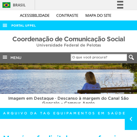
BRASIL
Simplifique!
ACESSIBILIDADE
CONTRASTE
MAPA DO SITE
Comunica BR
PORTAL UFPEL
Participe
ACESSO À INFORMAÇÃO
Coordenação de Comunicação Social
Acesso à informação
Universidade Federal de Pelotas
AUDITORIA
Legislação
COBALTO
MENU
Canais
CONCURSOS
EDITAIS
INTERNACIONAL
Imagem em Destaque · Descanso à margem do Canal São
OUVIDORIA
Gonçalo – Campus Anglo
PORTARIAS
ARQUIVO DA TAG EQUIPAMENTOS EM SAÚDE
TELEFONES