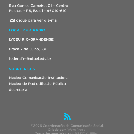
Rua Gomes Carneiro, 01 - Centro
Pelotas - RS, Brasil - 96010-610
clique para ver o e-mail
LOCALIZE A RÁDIO
LYCEU RIO-GRANDENSE
Praça 7 de Julho, 180
federalfm@ufpel.edu.br
SOBRE A CCS
Núcleo Comunicação Institucional
Núcleo de Radiodifusão Pública
Secretaria
©2026 Coordenação de Comunicação Social.
Criado com
WordPress
.
Tema desenvolvido por
SGTIC / UFPel
.