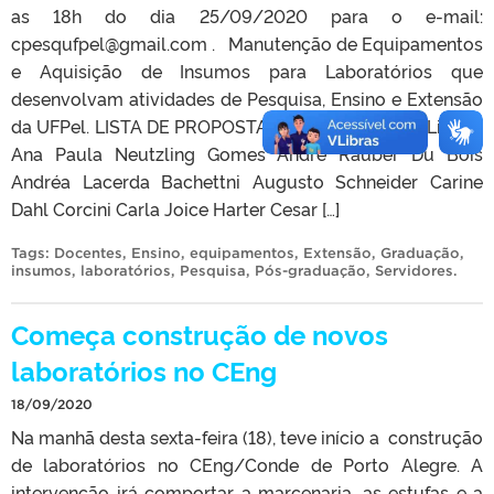
as 18h do dia 25/09/2020 para o e-mail:
cpesqufpel@gmail.com . Manutenção de Equipamentos
e Aquisição de Insumos para Laboratórios que
desenvolvam atividades de Pesquisa, Ensino e Extensão
da UFPel. LISTA DE PROPOSTAS HOMOLOGADAS Linha 1
Ana Paula Neutzling Gomes André Rauber Du Bois
Andréa Lacerda Bachettni Augusto Schneider Carine
Dahl Corcini Carla Joice Harter Cesar […]
Tags:
Docentes
,
Ensino
,
equipamentos
,
Extensão
,
Graduação
,
insumos
,
laboratórios
,
Pesquisa
,
Pós-graduação
,
Servidores
.
Começa construção de novos
laboratórios no CEng
18/09/2020
Na manhã desta sexta-feira (18), teve início a construção
de laboratórios no CEng/Conde de Porto Alegre. A
intervenção irá comportar a marcenaria, as estufas e a