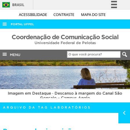
BRASIL
Simplifique!
ACESSIBILIDADE
CONTRASTE
MAPA DO SITE
Comunica BR
PORTAL UFPEL
Participe
ACESSO À INFORMAÇÃO
Coordenação de Comunicação Social
Acesso à informação
Universidade Federal de Pelotas
AUDITORIA
Legislação
COBALTO
MENU
Canais
CONCURSOS
EDITAIS
INTERNACIONAL
Imagem em Destaque · Descanso à margem do Canal São
OUVIDORIA
Gonçalo – Campus Anglo
PORTARIAS
ARQUIVO DA TAG LABORATÓRIOS
TELEFONES