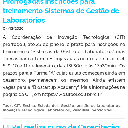
Prorrogadas inscrições para
treinamento Sistemas de Gestão de
Laboratórios
04/12/2020
A Coordenação de Inovação Tecnológica (CIT)
prorrogou, até 25 de janeiro, o prazo para inscrições no
treinamento “Sistemas de Gestão de Laboratórios”, mas
apenas para a Turma B, cujas aulas ocorrerão nos dias 4,
5, 9, 10 e 11 de fevereiro, das 13h30min às 17h30min. Os
prazos para a Turma “A”, cujas aulas começam ainda em
dezembro, permanecem os mesmos. Ainda existem
vagas para a “Biostartup Academy”. Mais informações na
página da CIT, em https://wp.ufpel.edu.br/cit/ .
Tags:
CIT
,
Ensino
,
Estudantes
,
Gestão
,
gestão de laboratórios
,
Inovação Tecnológica
,
laboratórios
,
Pesquisa
,
Servidores
.
UFPel realiza curso de Capacitação