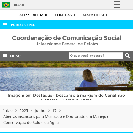
BRASIL
Simplifique!
ACESSIBILIDADE
CONTRASTE
MAPA DO SITE
Comunica BR
PORTAL UFPEL
Participe
ACESSO À INFORMAÇÃO
Coordenação de Comunicação Social
Acesso à informação
Universidade Federal de Pelotas
AUDITORIA
Legislação
COBALTO
MENU
Canais
CONCURSOS
EDITAIS
INTERNACIONAL
Imagem em Destaque · Descanso à margem do Canal São
OUVIDORIA
Gonçalo – Campus Anglo
PORTARIAS
Início
2025
Junho
17
Abertas inscrições para Mestrado e Doutorado em Manejo e
TELEFONES
Conservação do Solo e da Água