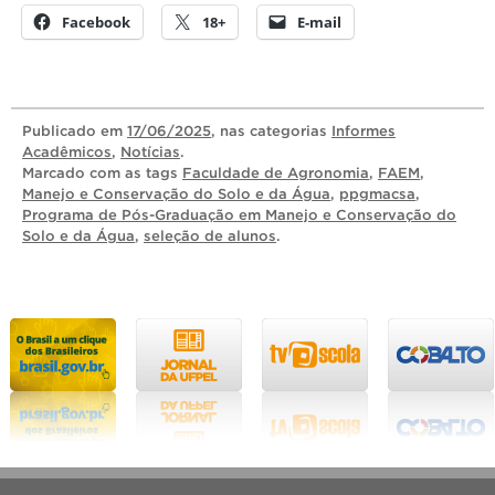
Facebook
18+
E-mail
Publicado
em
17/06/2025
, nas categorias
Informes
Acadêmicos
,
Notícias
.
Marcado com as tags
Faculdade de Agronomia
,
FAEM
,
Manejo e Conservação do Solo e da Água
,
ppgmacsa
,
Programa de Pós-Graduação em Manejo e Conservação do
Solo e da Água
,
seleção de alunos
.