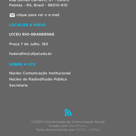
Pelotas - RS, Brasil - 96010-610
clique para ver o e-mail
LOCALIZE A RÁDIO
LYCEU RIO-GRANDENSE
Praça 7 de Julho, 180
federalfm@ufpel.edu.br
SOBRE A CCS
Núcleo Comunicação Institucional
Núcleo de Radiodifusão Pública
Secretaria
©2026 Coordenação de Comunicação Social.
Criado com
WordPress
.
Tema desenvolvido por
SGTIC / UFPel
.