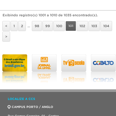
Exibindo registro(s) 1001 a 1010 de 1035 encontrado(s).
<
1
2
…
98
99
100
101
102
103
104
>
LOCALIZE A CCS
CAMPUS PORTO / ANGLO
Rua Gomes Carneiro, 01 - Centro