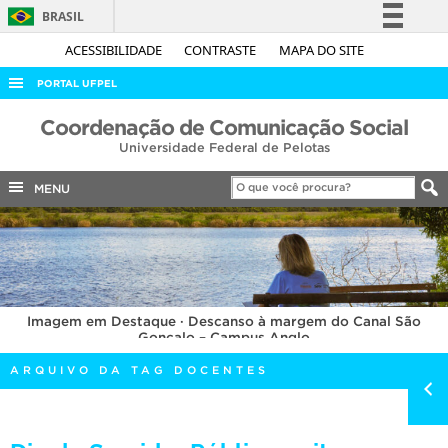
BRASIL
Simplifique!
ACESSIBILIDADE
CONTRASTE
MAPA DO SITE
Comunica BR
PORTAL UFPEL
Participe
ACESSO À INFORMAÇÃO
Coordenação de Comunicação Social
Acesso à informação
Universidade Federal de Pelotas
AUDITORIA
Legislação
COBALTO
MENU
Canais
CONCURSOS
EDITAIS
INTERNACIONAL
Imagem em Destaque · Descanso à margem do Canal São
OUVIDORIA
Gonçalo – Campus Anglo
PORTARIAS
ARQUIVO DA TAG DOCENTES
TELEFONES