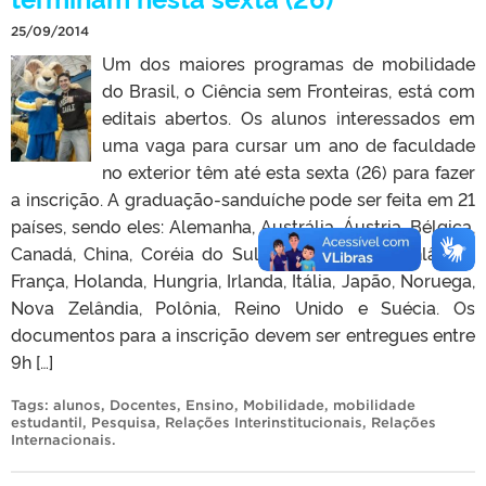
25/09/2014
Um dos maiores programas de mobilidade
do Brasil, o Ciência sem Fronteiras, está com
editais abertos. Os alunos interessados em
uma vaga para cursar um ano de faculdade
no exterior têm até esta sexta (26) para fazer
a inscrição. A graduação-sanduíche pode ser feita em 21
países, sendo eles: Alemanha, Austrália, Áustria, Bélgica,
Canadá, China, Coréia do Sul, Espanha, EUA, Finlândia,
França, Holanda, Hungria, Irlanda, Itália, Japão, Noruega,
Nova Zelândia, Polônia, Reino Unido e Suécia. Os
documentos para a inscrição devem ser entregues entre
9h […]
Tags:
alunos
,
Docentes
,
Ensino
,
Mobilidade
,
mobilidade
estudantil
,
Pesquisa
,
Relações Interinstitucionais
,
Relações
Internacionais
.