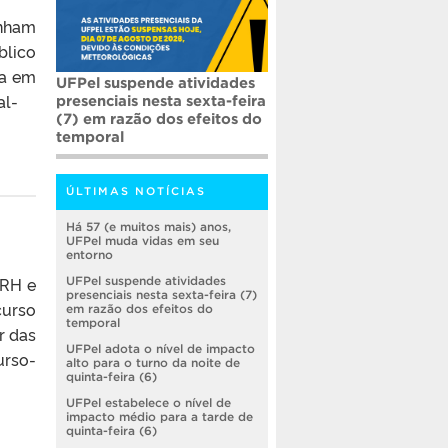
enham
blico
ia em
UFPel suspende atividades
al-
presenciais nesta sexta-feira
(7) em razão dos efeitos do
temporal
ÚLTIMAS NOTÍCIAS
Há 57 (e muitos mais) anos,
UFPel muda vidas em seu
entorno
ERH e
UFPel suspende atividades
presenciais nesta sexta-feira (7)
curso
em razão dos efeitos do
temporal
r das
UFPel adota o nível de impacto
urso-
alto para o turno da noite de
quinta-feira (6)
UFPel estabelece o nível de
impacto médio para a tarde de
quinta-feira (6)