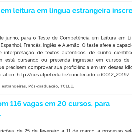
em leitura em língua estrangeira inscr
 de junho, para o Teste de Competência em Leitura em L
Espanhol, Francês, Inglês e Alemão. O teste afere a capac
 interpretação de textos autênticos, de cunho científi
m está cursando ou pretenda ingressar em cursos de
e precisem comprovar sua proficiência em um desses id
edital em http://ces.ufpel.edu.br/conctecadmed0012_2019/ .
s estrangeiras
,
Pós-graduação
,
TCLLE
.
com 116 vagas em 20 cursos, para
l
crições, de 25 de fevereiro a 11 de março, a processo sel