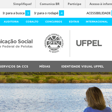
Simplifique!
Comunica BR
Participe
Acesso à infor
Ir para a busca
3
Ir para o rodapé
4
ACESSIBILIDADE
AUDITORIA
COBALTO
CONCURSOS
EDITAIS
INTERNACIONAL
cação Social
e Federal de Pelotas
SERVIÇOS DA CCS
MÍDIAS
IDENTIDADE VISUAL UFPEL