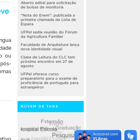
Aberto edital para solicitação
de bolsas de monitoria
eve
“Nota do Enem”: publicada a
primeira chamada da Lista de
Espera
UFPel sedia reunião do Fórum
da Agricultura Familiar
íngua
Faculdade de Arquitetura lança
idade
nova identidade visual
co ou
Clube de Leitura do CLC tem
próximo encontro em 27 de
 pós-
agosto
iomas
UFPel oferece curso
preparatório para o exame de
proficiência de português para
estrangeiros
NUVEM DE TAGS
etivo