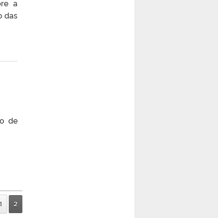
bre a
o das
so de
1
2