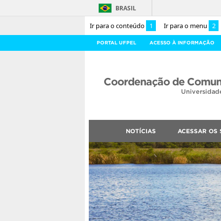
BRASIL
Ir para o conteúdo
1
Ir para o menu
2
PORTAL UFPEL
ACESSO À INFORMAÇÃO
Coordenação de Comuni
Universidad
NOTÍCIAS
ACESSAR OS 