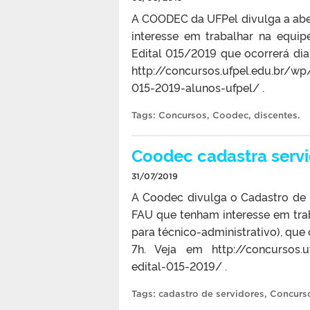
A COODEC da UFPel divulga a a
interesse em trabalhar na equip
Edital 015/2019 que ocorrerá di
http://concursos.ufpel.edu.br/wp
015-2019-alunos-ufpel/ .
Tags:
Concursos
,
Coodec
,
discentes
.
Coodec cadastra servi
31/07/2019
A Coodec divulga o Cadastro de 
FAU que tenham interesse em trab
para técnico-administrativo), que
7h. Veja em http://concursos.u
edital-015-2019/ .
Tags:
cadastro de servidores
,
Concurs