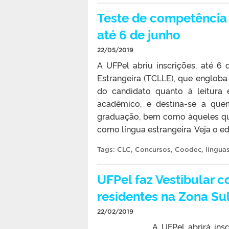
Teste de competência 
até 6 de junho
22/05/2019
A UFPel abriu inscrições, até 6
Estrangeira (TCLLE), que engloba 
do candidato quanto à leitura e
acadêmico, e destina-se a que
graduação, bem como àqueles qu
como língua estrangeira. Veja o 
Tags:
CLC
,
Concursos
,
Coodec
,
língua
UFPel faz Vestibular 
residentes na Zona Su
22/02/2019
A UFPel abrirá ins