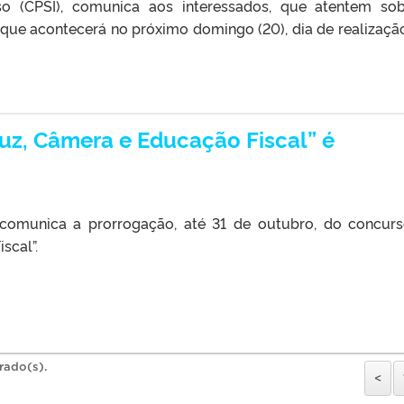
so (CPSI), comunica aos interessados, que atentem so
que acontecerá no próximo domingo (20), dia de realizaçã
uz, Câmera e Educação Fiscal” é
 comunica a prorrogação, até 31 de outubro, do concur
scal”.
trado(s).
<