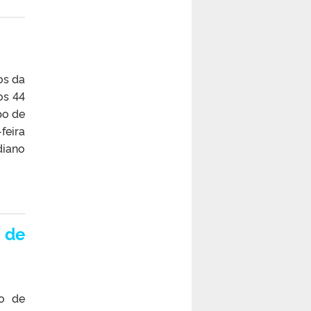
os da
os 44
po de
feira
diano
o de
ão de