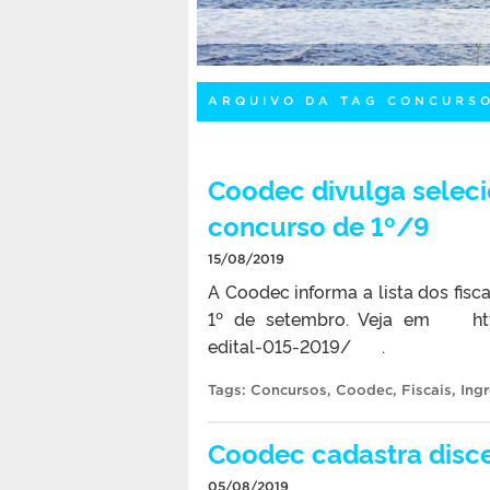
ARQUIVO DA TAG CONCURS
Coodec divulga seleci
concurso de 1º/9
15/08/2019
A Coodec informa a lista dos fisc
1º de setembro. Veja em http:
edital-015-2019/ .
Tags:
Concursos
,
Coodec
,
Fiscais
,
Ing
Coodec cadastra disce
05/08/2019