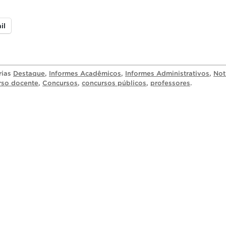
il
rias
Destaque
,
Informes Acadêmicos
,
Informes Administrativos
,
Not
rso docente
,
Concursos
,
concursos públicos
,
professores
.