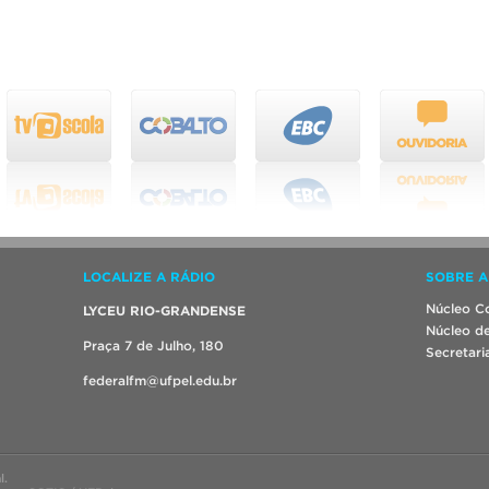
LOCALIZE A RÁDIO
SOBRE A
Núcleo Co
LYCEU RIO-GRANDENSE
Núcleo de
Praça 7 de Julho, 180
Secretari
federalfm@ufpel.edu.br
l.