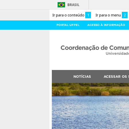
BRASIL
Ir para o conteúdo
1
Ir para o menu
2
PORTAL UFPEL
ACESSO À INFORMAÇÃO
Coordenação de Comuni
Universidad
NOTÍCIAS
ACESSAR OS 