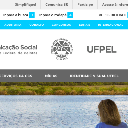
Simplifique!
Comunica BR
Participe
Acesso à infor
Ir para a busca
3
Ir para o rodapé
4
ACESSIBILIDADE
AUDITORIA
COBALTO
CONCURSOS
EDITAIS
INTERNACIONAL
cação Social
e Federal de Pelotas
SERVIÇOS DA CCS
MÍDIAS
IDENTIDADE VISUAL UFPEL