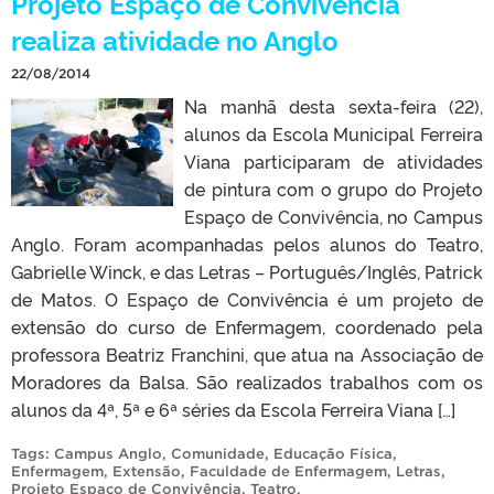
Projeto Espaço de Convivência
realiza atividade no Anglo
22/08/2014
Na manhã desta sexta-feira (22),
alunos da Escola Municipal Ferreira
Viana participaram de atividades
de pintura com o grupo do Projeto
Espaço de Convivência, no Campus
Anglo. Foram acompanhadas pelos alunos do Teatro,
Gabrielle Winck, e das Letras – Português/Inglês, Patrick
de Matos. O Espaço de Convivência é um projeto de
extensão do curso de Enfermagem, coordenado pela
professora Beatriz Franchini, que atua na Associação de
Moradores da Balsa. São realizados trabalhos com os
alunos da 4ª, 5ª e 6ª séries da Escola Ferreira Viana […]
Tags:
Campus Anglo
,
Comunidade
,
Educação Física
,
Enfermagem
,
Extensão
,
Faculdade de Enfermagem
,
Letras
,
Projeto Espaço de Convivência
,
Teatro
.