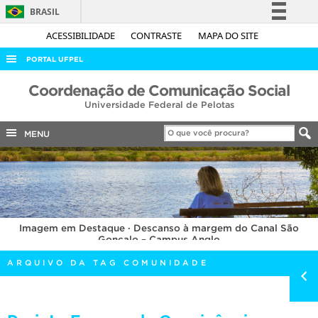
BRASIL
Simplifique!
ACESSIBILIDADE
CONTRASTE
MAPA DO SITE
Comunica BR
PORTAL UFPEL
Participe
ACESSO À INFORMAÇÃO
Coordenação de Comunicação Social
Acesso à informação
Universidade Federal de Pelotas
AUDITORIA
Legislação
COBALTO
MENU
Canais
CONCURSOS
EDITAIS
INTERNACIONAL
Imagem em Destaque · Descanso à margem do Canal São
OUVIDORIA
Gonçalo – Campus Anglo
PORTARIAS
ARQUIVO DA TAG COMUNIDADE
TELEFONES