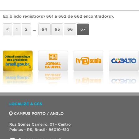
Exibindo registro(s) 661 a 662 de 662 encontrado(s).
<
1
2
…
64
65
66
67
LOCALIZE A CCS
CAMPUS PORTO / ANGLO
Rua Gomes Carneiro, 01 - Centro
Pelotas - RS, Brasil - 96010-610